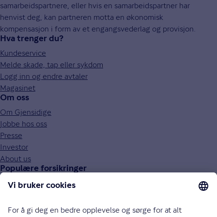
samarbeidspartnere, eller hvis en samarbeidspartner har
henvist deg, kan partneren motta en økonomisk
kompensasjon i form av et engangsvederlag og provisjon.
Hva trenger du?
Kundeservice
Melde skade, tap eller sykdom
Logg inn og endre avtaler
Magasinet
Om oss
Om Gjensidige
Jobbe hos oss
Presse
Investor
About us
Populære forsikringer
Bilforsikring
Reiseforsikring
Innboforsikring