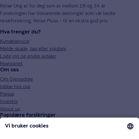
Reise Ung er for deg som er mellom 18 og 34 år.
Forsikringen har tilsvarende dekninger som vår beste
reiseforsikring, Reise Pluss – til en ekstra god pris.
Hva trenger du?
Kundeservice
Melde skade, tap eller sykdom
Logg inn og endre avtaler
Magasinet
Om oss
Om Gjensidige
Jobbe hos oss
Presse
Investor
About us
Populære forsikringer
Bilforsikring
Reiseforsikring