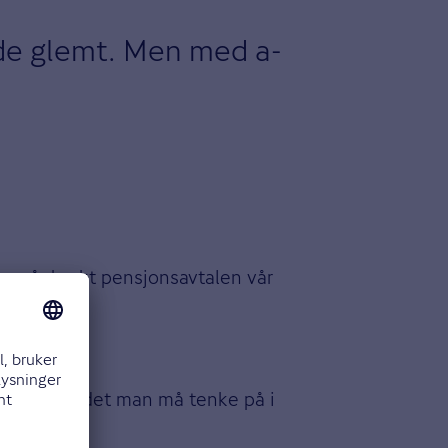
dde glemt. Men med a-
lere år brukt pensjonsavtalen vår
r en del av det man må tenke på i