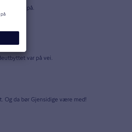
veldig pris på.
eutbyttet var på vei.
alt. Og da bør Gjensidige være med!