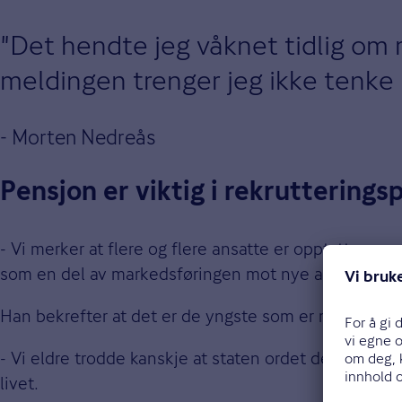
Det hendte jeg våknet tidlig om
meldingen trenger jeg ikke tenke 
- Morten Nedreås
Pensjon er viktig i rekrutterings
- Vi merker at flere og flere ansatte er opptatt av p
som en del av markedsføringen mot nye ansatte.
Han bekrefter at det er de yngste som er mest oppt
- Vi eldre trodde kanskje at staten ordet dette og t
livet.