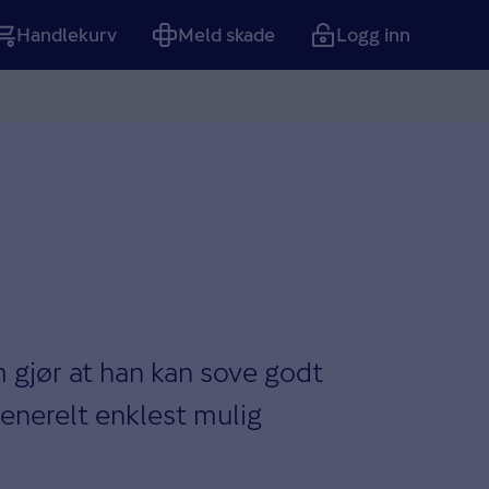
Handlekurv
Meld skade
Logg inn
Tom
m gjør at han kan sove godt
enerelt enklest mulig