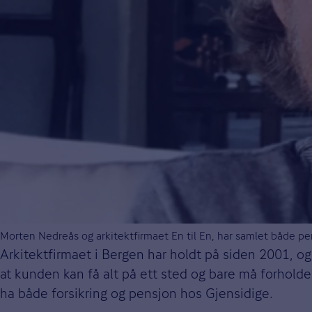
Morten Nedreås og arkitektfirmaet En til En, har samlet både pe
Arkitektfirmaet i Bergen har holdt på siden 2001, og 
at kunden kan få alt på ett sted og bare må forholde 
ha både forsikring og pensjon hos Gjensidige.