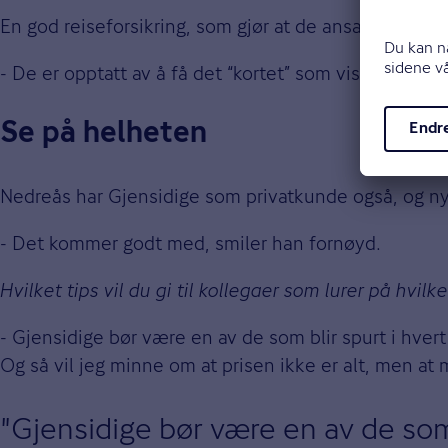
En god reiseforsikring, som gjør at de ansatte ikke t
- De er opptatt av å få det “kortet” som viser at reis
Se på helheten
Nedreås har Gjensidige som privatkunde også, og nyl
- Det kommer godt med, smiler han fornøyd.
Hvilket tips vil du gi til kollegaer som lurer på hvil
- Gjensidige bør være en av de som blir spurt i hvert
Og så vil jeg minne om at prisen ikke er alt, men at
Gjensidige bør være en av de som b