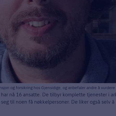
nsjon og forsikring hos Gjensidige, og anbefaler andre å vurdere
har nå 16 ansatte. De tilbyr komplette tjenester i ark
seg til noen få nøkkelpersoner. De liker også selv å s