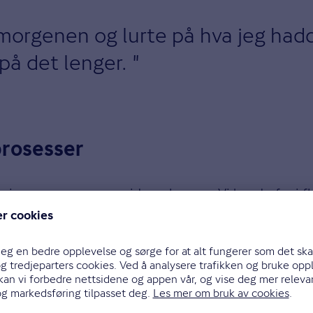
 morgenen og lurte på hva jeg ha
på det lenger.
prosesser
ensjon, som en annen side av lønnen. Vi har derfor i f
att av pensjon.
enkte lite på det, men de yngre har sett at pensjon e