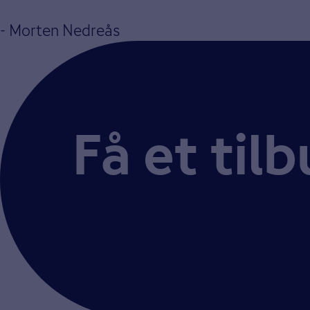
- Morten Nedreås
Få et til