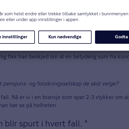
renger å ha egen for familien, setter de ansatte også 
eforsikringen er i orden.
ig fikk han beskjed om at en betydelig sum fra kund
ket pensjons- og forsikringsselskap de skal velge?
 fall. Nå er vi i en bransje som spør 2-3 stykker om 
 man bør se på helheten.
lir spurt i hvert fall.