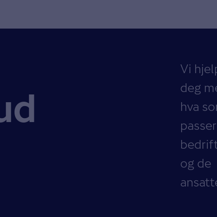
Vi hjel
deg m
bud
hva s
passer
bedrif
og de
ansatt