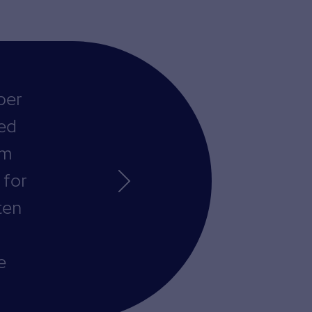
per
ed
om
 for
ten
e