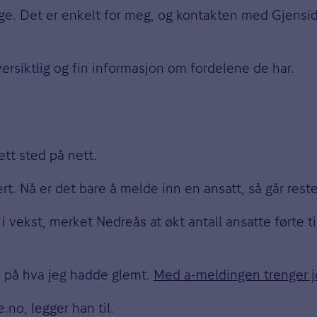
dige. Det er enkelt for meg, og kontakten med Gjens
oversiktlig og fin informasjon om fordelene de har.
 ett sted på nett.
ert. Nå er det bare å melde inn en ansatt, så går rest
i vekst, merket Nedreås at økt antall ansatte førte t
e på hva jeg hadde glemt.
Med a-meldingen trenger j
e.no, legger han til.