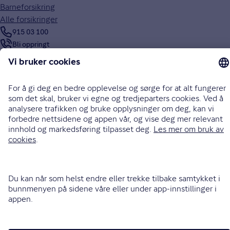
Barneforsikring
Alle forsikringer
915 03 100
Bli oppringt
Instagram
LinkedIn
Facebook
Endre cookieinnstillinger
Informasjonskapsler (cookies)
Personvern og sikkerhet
Vilkår for bruk av nettsidene
Tilgjengelighetserklæring
Sammenlign prisene våre med andre selskaper på
Finansportalen.no
Opphavsrett © Gjensidige