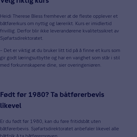
Velg riktig kurs
Heidi Therese Bless fremhever at de fleste opplever et
båtførerkurs om nyttig og lærerikt. Kurs er imidlertid
frivillig. Derfor blir ikke leverandørene kvalitetssikret av
Sjøfartsdirektoratet.
– Det er viktig at du bruker litt tid på å finne et kurs som
gir godt læringsutbytte og har en varighet som står i stil
med forkunnskapene dine, sier overingeniøren.
Født før 1980? Ta båtførerbevis
likevel
Er du født før 1980, kan du føre fritidsbåt uten
båtførerbevis. Sjøfartsdirektoratet anbefaler likevel alle
båtfolk å ta båtførerprøven.