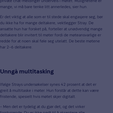
private chat-meldinger underveis i møtet. Mulighetene er
mange, vi må bare tenke litt annerledes, sier hun.
Er det viktig at alle som er til stede skal engasjere seg, bør
du ikke ha for mange deltakere, vektlegger Stray. De
ansatte hun har forsket på, forteller at unødvendig mange
deltakere blir invitert til møter fordi de møteansvarlige er
redde for at noen skal føle seg utelatt. De beste møtene
har 2–6 deltakere.
Unngå multitasking
Ifølge Strays undersøkelser synes 42 prosent at det er
greit å multitaske i møter. Hun forstår at dette kan være
fristende, spesielt hvis møtet skjer digitalt.
– Men det er tydelig at du gjør det, og det virker
forstyrrende. Du er ikke nødt til å akseptere alle