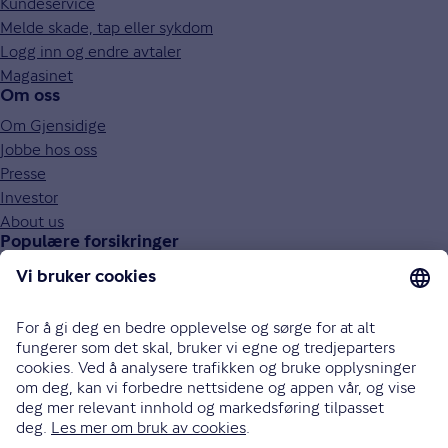
Kundeservice
Melde skade, tap eller sykdom
Logg inn og endre avtaler
Magasinet
Om oss
Om Gjensidige
Jobbe hos oss
Presse
Investor
About us
Populære forsikringer
Bilforsikring
Reiseforsikring
Innboforsikring
Husforsikring
Livsforsikring
Barneforsikring
Alle forsikringer
915 03 100