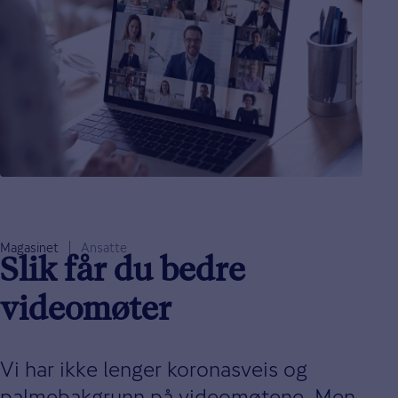
Magasinet
Ansatte
Slik får du bedre
videomøter
Vi har ikke lenger koronasveis og
palmebakgrunn på videomøtene. Men