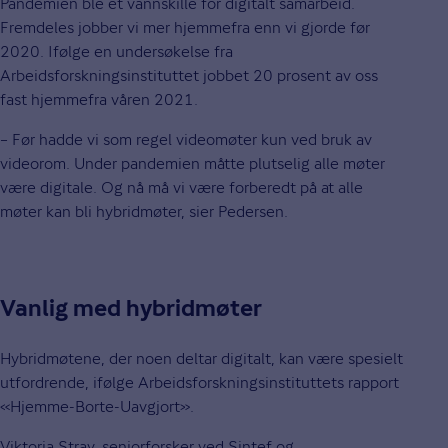
Pandemien ble et vannskille for digitalt samarbeid.
Fremdeles jobber vi mer hjemmefra enn vi gjorde før
2020. Ifølge en undersøkelse fra
Arbeidsforskningsinstituttet jobbet 20 prosent av oss
fast hjemmefra våren 2021.
– Før hadde vi som regel videomøter kun ved bruk av
videorom. Under pandemien måtte plutselig alle møter
være digitale. Og nå må vi være forberedt på at alle
møter kan bli hybridmøter, sier Pedersen.
Vanlig med hybridmøter
Hybridmøtene, der noen deltar digitalt, kan være spesielt
utfordrende, ifølge Arbeidsforskningsinstituttets rapport
«Hjemme-Borte-Uavgjort».
Viktoria Stray, seniorforsker ved Sintef og