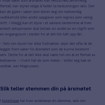
I visse saker som årsmøtet kan vedta med alminnelig
flertall, kan styret velge å heller ta beslutningen selv. Det
kan de gjøre i saker som dreier seg om nødvendig
vedlikehold eller andre oppgaver som regnes som vanlig
drift. I tillegg kan et styre i et sameie bestemme at hver
enkelt seksjonseier skal betale sin andel av en utgift som
en engangssum i stedet for at det blir tatt opp lån.
– Selv om styret har slike fullmakter, skjer det ofte at de
legger frem saker for årsmøtet som de kunne bestemt
selv. Dette for at det ikke skal være tvil om at et flertall av
beboerne – i hvert fall de som møter – stiller seg bak et
vedtak, sier Magnussen.
Slik teller stemmen din på årsmøtet
I
borettslag
har hver andelseier én stemme, selv om