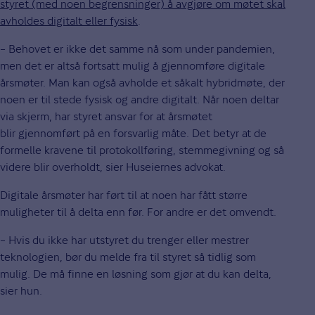
styret (med noen begrensninger) å avgjøre om møtet skal
avholdes digitalt eller fysisk
.
– Behovet er ikke det samme nå som under pandemien,
men det er altså fortsatt mulig å gjennomføre digitale
årsmøter. Man kan også avholde et såkalt hybridmøte, der
noen er til stede fysisk og andre digitalt. Når noen deltar
via skjerm, har styret ansvar for at årsmøtet
blir gjennomført på en forsvarlig måte. Det betyr at de
formelle kravene til protokollføring, stemmegivning og så
videre blir overholdt, sier Huseiernes advokat.
Digitale årsmøter har ført til at noen har fått større
muligheter til å delta enn før. For andre er det omvendt.
– Hvis du ikke har utstyret du trenger eller mestrer
teknologien, bør du melde fra til styret så tidlig som
mulig. De må finne en løsning som gjør at du kan delta,
sier hun.