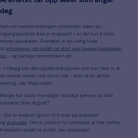
Årsmøtet tar opp saker som angår
deg
Selv om møteinnkallingen inneholder saker du i
utgangspunktet ikke er engasjert i, er det lurt å stille,
mener advokaten. Årsmøtet er en viktig kilde
til
informasjon om smått og stort som berører hverdagen
din
– og kanskje lommeboken din.
– I tillegg kan det oppstå diskusjoner som kan føre til at
du likevel mener noe om en sak – eller at du skifter
mening, sier Magnussen.
Mange har travle hverdager. Kanskje kjenner du ikke
naboene dine så godt?
– Det er enda en grunn til å stille på årsmøtet
og
dugnader
. Det er positivt for bomiljøet at folk treffer
hverandre ansikt til ansikt, sier advokaten.