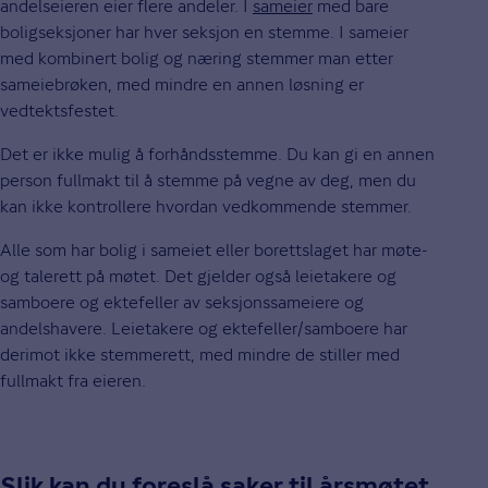
andelseieren eier flere andeler. I
sameier
med bare
boligseksjoner har hver seksjon en stemme. I sameier
med kombinert bolig og næring stemmer man etter
sameiebrøken, med mindre en annen løsning er
vedtektsfestet.
Det er ikke mulig å forhåndsstemme. Du kan gi en annen
person fullmakt til å stemme på vegne av deg, men du
kan ikke kontrollere hvordan vedkommende stemmer.
Alle som har bolig i sameiet eller borettslaget har møte-
og talerett på møtet. Det gjelder også leietakere og
samboere og ektefeller av seksjonssameiere og
andelshavere. Leietakere og ektefeller/samboere har
derimot ikke stemmerett, med mindre de stiller med
fullmakt fra eieren.
Slik kan du foreslå saker til årsmøtet