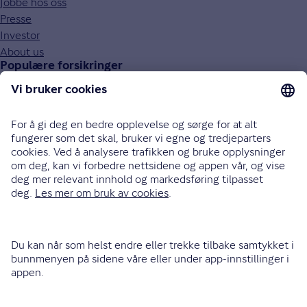
Jobbe hos oss
Presse
Investor
About us
Populære forsikringer
Bilforsikring
Reiseforsikring
Innboforsikring
Husforsikring
Livsforsikring
Barneforsikring
Alle forsikringer
915 03 100
Bli oppringt
Instagram
LinkedIn
Facebook
Endre cookieinnstillinger