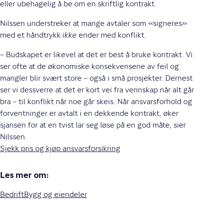
eller ubehagelig å be om en skriftlig kontrakt.
Nilssen understreker at mange avtaler som «signeres»
med et håndtrykk
ikke
ender med konflikt.
– Budskapet er likevel at det er best å bruke kontrakt. Vi
ser ofte at de økonomiske konsekvensene av feil og
mangler blir svært store – også i små prosjekter. Dernest
ser vi dessverre at det er kort vei fra vennskap når alt går
bra – til konflikt når noe går skeis. Når ansvarsforhold og
forventninger er avtalt i en dekkende kontrakt, øker
sjansen for at en tvist lar seg løse på en god måte, sier
Nilssen.
Sjekk pris og kjøp ansvarsforsikring
Les mer om:
Bedrift
Bygg og eiendeler