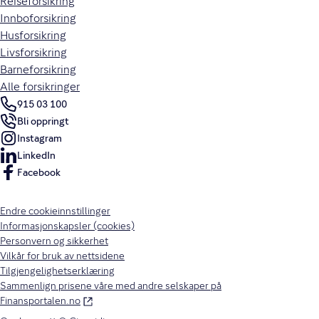
Reiseforsikring
Innboforsikring
Husforsikring
Livsforsikring
Barneforsikring
Alle forsikringer
915 03 100
Bli oppringt
Instagram
LinkedIn
Facebook
Endre cookieinnstillinger
Informasjonskapsler (cookies)
Personvern og sikkerhet
Vilkår for bruk av nettsidene
Tilgjengelighetserklæring
Sammenlign prisene våre med andre selskaper på
Finansportalen.no