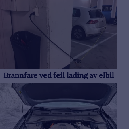
Brannfare ved feil lading av elbil