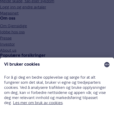
Melde skade, tap eller sykdom
Logg inn og endre avtaler
Magasinet
Om oss
Om Gjensidige
Jobbe hos oss
Presse
Investor
About us
Populære forsikringer
Bilforsikring
Reiseforsikring
Innboforsikring
Husforsikring
Livsforsikring
Barneforsikring
Alle forsikringer
915 03 100
Bli oppringt