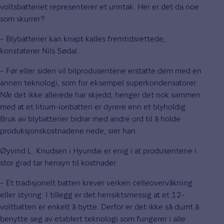
voltsbatteriet representerer et unntak. Her er det da noe
som skurrer?
– Blybatterier kan knapt kalles fremtidsrettede,
konstaterer Nils Sødal.
– Før eller siden vil bilprodusentene erstatte dem med en
annen teknologi, som for eksempel superkondensatorer.
Når det ikke allerede har skjedd, henger det nok sammen
med at et litium-ionbatteri er dyrere enn et blyholdig.
Bruk av blybatterier bidrar med andre ord til å holde
produksjonskostnadene nede, sier han.
Øyvind L. Knudsen i Hyundai er enig i at produsentene i
stor grad tar hensyn til kostnader.
– Et tradisjonelt batteri krever verken celleovervåkning
eller styring. I tillegg er det hensiktsmessig at et 12-
voltbatteri er enkelt å bytte. Derfor er det ikke så dumt å
benytte seg av etablert teknologi som fungerer i alle