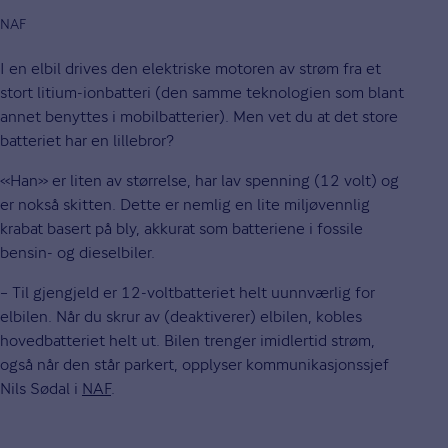
NAF
I en elbil drives den elektriske motoren av strøm fra et
stort litium-ionbatteri (den samme teknologien som blant
annet benyttes i mobilbatterier). Men vet du at det store
batteriet har en lillebror?
«Han» er liten av størrelse, har lav spenning (12 volt) og
er nokså skitten. Dette er nemlig en lite miljøvennlig
krabat basert på bly, akkurat som batteriene i fossile
bensin- og dieselbiler.
– Til gjengjeld er 12-voltbatteriet helt uunnværlig for
elbilen. Når du skrur av (deaktiverer) elbilen, kobles
hovedbatteriet helt ut. Bilen trenger imidlertid strøm,
også når den står parkert, opplyser kommunikasjonssjef
Nils Sødal i
NAF
.