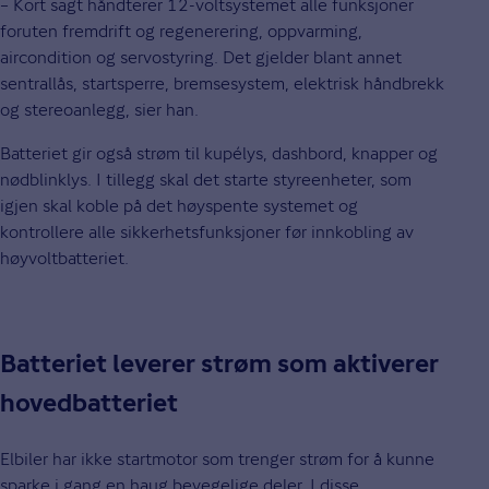
– Kort sagt håndterer 12-voltsystemet alle funksjoner
foruten fremdrift og regenerering, oppvarming,
aircondition og servostyring. Det gjelder blant annet
sentrallås, startsperre, bremsesystem, elektrisk håndbrekk
og stereoanlegg, sier han.
Batteriet gir også strøm til kupélys, dashbord, knapper og
nødblinklys. I tillegg skal det starte styreenheter, som
igjen skal koble på det høyspente systemet og
kontrollere alle sikkerhetsfunksjoner før innkobling av
høyvoltbatteriet.
Batteriet leverer strøm som aktiverer
hovedbatteriet
Elbiler har ikke startmotor som trenger strøm for å kunne
sparke i gang en haug bevegelige deler. I disse