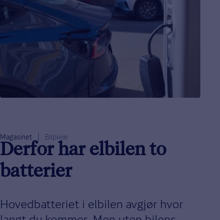
Magasinet
Bilpleie
Derfor har elbilen to
batterier
Hovedbatteriet i elbilen avgjør hvor
langt du kommer. Men uten bilens