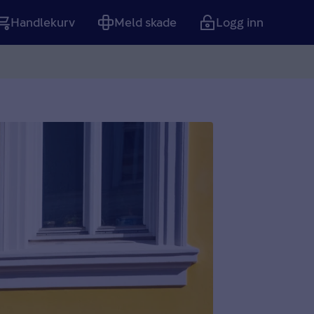
Handlekurv
Meld skade
Logg inn
Tom