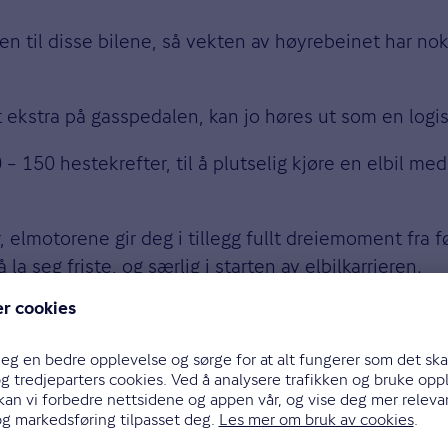
n til disse bilene, så vekten av høyrebeinet har nok 
litt ekstra på gasspedalen, kan jo høres ut som en logis
 150 hestekrefter, til å plutselig kjøre en elbil med 
r, elmotorene gir deg i tillegg fullt dreiemoment fra 
 la seg friste, og særlig i starten av elbilkarrieren.