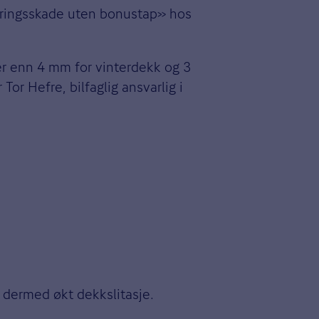
kteringsskade uten bonustap» hos
r enn 4 mm for vinterdekk og 3
or Hefre, bilfaglig ansvarlig i
g dermed økt dekkslitasje.