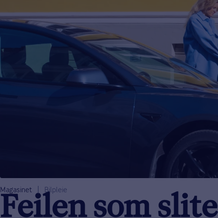
Magasinet
Bilpleie
Feilen som slit