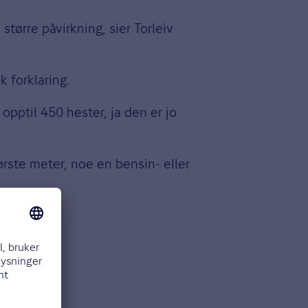
større påvirkning, sier Torleiv
k forklaring.
opptil 450 hester, ja den er jo
første meter, noe en bensin- eller