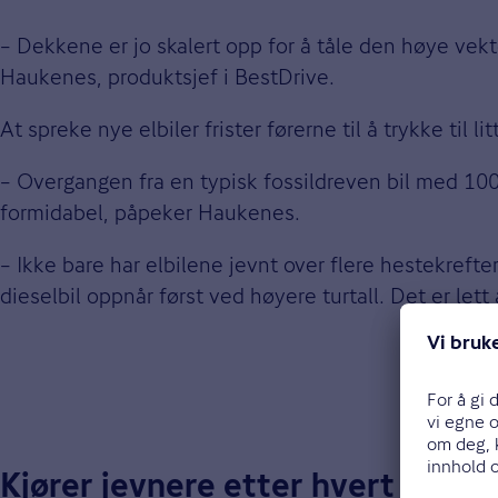
– Dekkene er jo skalert opp for å tåle den høye vekte
Haukenes, produktsjef i BestDrive.
At spreke nye elbiler frister førerne til å trykke til 
– Overgangen fra en typisk fossildreven bil med 100 –
formidabel, påpeker Haukenes.
– Ikke bare har elbilene jevnt over flere hestekrefte
dieselbil oppnår først ved høyere turtall. Det er lett å
Kjører jevnere etter hvert