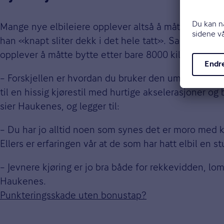
Mange nye elbileiere opplever altså å måtte tilpasse kj
han «knapt sliter dekk i det hele tatt». Samtidig se
opplever å måtte bytte etter bare 8000 kilometer, m
– Forskjellen er hvordan du bruker den umiddelbare 
til en hissig kjørestil med hurtige akselerasjoner og
sier Haukenes, og legger til:
– Du har jo alltid noen som synes det er moro med kj
Ellers er erfaringen vår at de som har hatt elbil en 
– Jevnere kjøring er jo bra både for rekkevidden, lo
Haukenes.
Punkteringsskade uten bonustap?