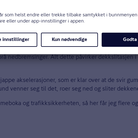
ørestilen til det nye kjøretøyet sitt. Selv har Haukene
r han stadig hvordan nye kunder overraskes over hvor
ens Haukenes får gode to år og 50 000 km ut av et s
responsen fra start, om du er hard eller følsom på g
 brå nedbremsinger. Alt dette påvirker dekkslitasjen i
appe akselerasjoner, som er klar over at de svir gum
stund venner seg til det, roer seg ned og sliter dekke
mmeboka og trafikksikkerheten, så her får jeg flere o