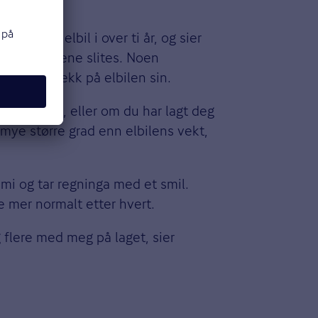
s kjørt elbil i over ti år, og sier
 fort dekkene slites. Noen
ett med dekk på elbilen sin.
asspedalen, eller om du har lagt deg
 mye større grad enn elbilens vekt,
mi og tar regninga med et smil.
ne mer normalt etter hvert.
g flere med meg på laget, sier