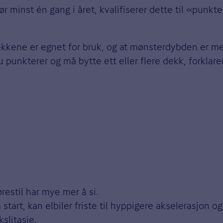
ør minst én gang i året, kvalifiserer dette til «pun
kkene er egnet for bruk, og at mønsterdybden er me
kterer og må bytte ett eller flere dekk, forklarer T
ørestil har mye mer å si.
start, kan elbiler friste til hyppigere akselerasjon o
slitasje.