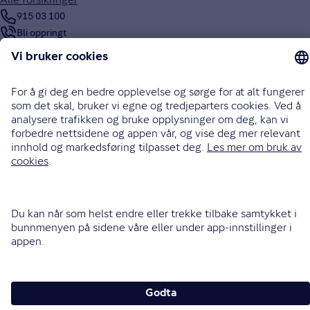
915 03 100
Bli oppringt
Instagram
LinkedIn
Facebook
Endre cookieinnstillinger
Informasjonskapsler (cookies)
Personvern og sikkerhet
Vilkår for bruk av nettsidene
Tilgjengelighetserklæring
Sammenlign prisene våre med andre selskaper på
Finansportalen.no
Opphavsrett © Gjensidige