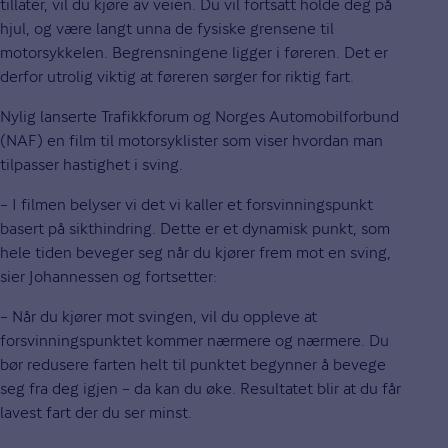
tillater, vil du kjøre av veien. Du vil fortsatt holde deg på
hjul, og være langt unna de fysiske grensene til
motorsykkelen. Begrensningene ligger i føreren. Det er
derfor utrolig viktig at føreren sørger for riktig fart.
Nylig lanserte Trafikkforum og Norges Automobilforbund
(NAF) en film til motorsyklister som viser hvordan man
tilpasser hastighet i sving.
– I filmen belyser vi det vi kaller et forsvinningspunkt
basert på sikthindring. Dette er et dynamisk punkt, som
hele tiden beveger seg når du kjører frem mot en sving,
sier Johannessen og fortsetter:
– Når du kjører mot svingen, vil du oppleve at
forsvinningspunktet kommer nærmere og nærmere. Du
bør redusere farten helt til punktet begynner å bevege
seg fra deg igjen – da kan du øke. Resultatet blir at du får
lavest fart der du ser minst.