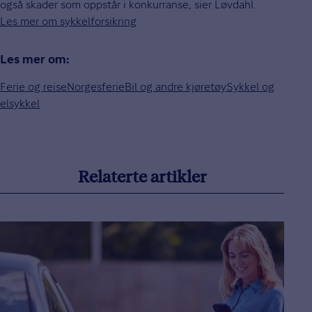
også skader som oppstår i konkurranse, sier Løvdahl.
Les mer om sykkelforsikring
Les mer om:
Ferie og reise
Norgesferie
Bil og andre kjøretøy
Sykkel og
elsykkel
Relaterte artikler