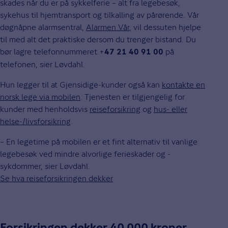
skades når du er på sykkelferie – alt fra legebesøk,
sykehus til hjemtransport og tilkalling av pårørende. Vår
døgnåpne alarmsentral,
Alarmen Vår
, vil dessuten hjelpe
til med alt det praktiske dersom du trenger bistand. Du
bør lagre telefonnummeret +
på
47 21 40 91 00
telefonen, sier Løvdahl.
Hun legger til at Gjensidige-kunder også kan
kontakte en
norsk lege via mobilen
. Tjenesten er tilgjengelig for
kunder med henholdsvis
reiseforsikring
og
hus- eller
helse-/livsforsikring
.
– En legetime på mobilen er et fint alternativ til vanlige
legebesøk ved mindre alvorlige ferieskader og -
sykdommer, sier Løvdahl.
Se hva reiseforsikringen dekker