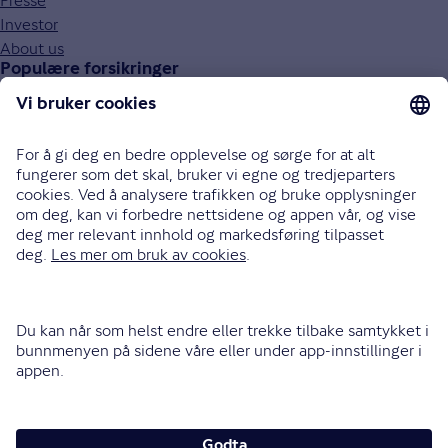
Presse
Investor
About us
Populære forsikringer
Bilforsikring
Reiseforsikring
Innboforsikring
Husforsikring
Livsforsikring
Barneforsikring
Alle forsikringer
915 03 100
Bli oppringt
Instagram
LinkedIn
Facebook
Endre cookieinnstillinger
Informasjonskapsler (cookies)