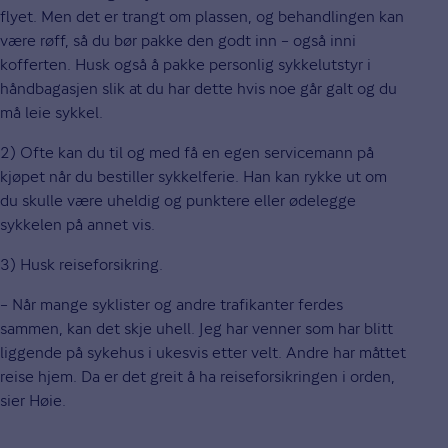
flyet. Men det er trangt om plassen, og behandlingen kan
være røff, så du bør pakke den godt inn – også inni
kofferten. Husk også å pakke personlig sykkelutstyr i
håndbagasjen slik at du har dette hvis noe går galt og du
må leie sykkel.
2) Ofte kan du til og med få en egen servicemann på
kjøpet når du bestiller sykkelferie. Han kan rykke ut om
du skulle være uheldig og punktere eller ødelegge
sykkelen på annet vis.
3) Husk reiseforsikring.
– Når mange syklister og andre trafikanter ferdes
sammen, kan det skje uhell. Jeg har venner som har blitt
liggende på sykehus i ukesvis etter velt. Andre har måttet
reise hjem. Da er det greit å ha reiseforsikringen i orden,
sier Høie.