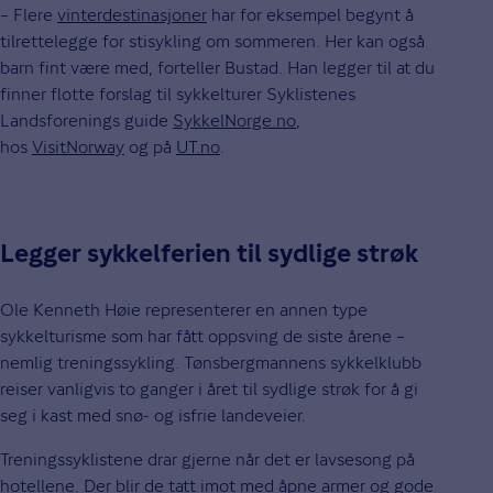
– Flere
vinterdestinasjoner
har for eksempel begynt å
tilrettelegge for stisykling om sommeren. Her kan også
barn fint være med, forteller Bustad. Han legger til at du
finner flotte forslag til sykkelturer Syklistenes
Landsforenings guide
SykkelNorge.no
,
hos
VisitNorway
og på
UT.no
.
Legger sykkelferien til sydlige strøk
Ole Kenneth Høie representerer en annen type
sykkelturisme som har fått oppsving de siste årene –
nemlig treningssykling. Tønsbergmannens sykkelklubb
reiser vanligvis to ganger i året til sydlige strøk for å gi
seg i kast med snø- og isfrie landeveier.
Treningssyklistene drar gjerne når det er lavsesong på
hotellene. Der blir de tatt imot med åpne armer og gode