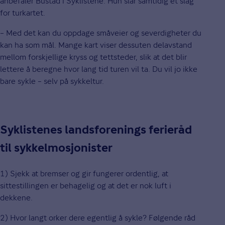
anbefaler Bustad i Syklistene. Hun slår samtidig et slag
for turkartet.
– Med det kan du oppdage småveier og severdigheter du
kan ha som mål. Mange kart viser dessuten delavstand
mellom forskjellige kryss og tettsteder, slik at det blir
lettere å beregne hvor lang tid turen vil ta. Du vil jo ikke
bare sykle – selv på sykkeltur.
Syklistenes landsforenings ferieråd
til sykkelmosjonister
1) Sjekk at bremser og gir fungerer ordentlig, at
sittestillingen er behagelig og at det er nok luft i
dekkene.
2) Hvor langt orker dere egentlig å sykle? Følgende råd