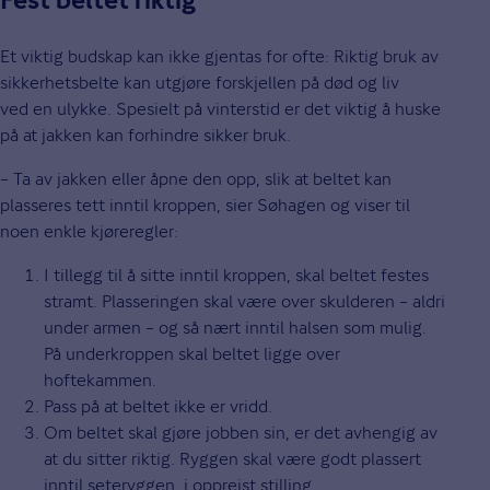
Fest beltet riktig
Et viktig budskap kan ikke gjentas for ofte: Riktig bruk av
sikkerhetsbelte kan utgjøre forskjellen på død og liv
ved en ulykke. Spesielt på vinterstid er det viktig å huske
på at jakken kan forhindre sikker bruk.
– Ta av jakken eller åpne den opp, slik at beltet kan
plasseres tett inntil kroppen, sier Søhagen og viser til
noen enkle kjøreregler:
I tillegg til å sitte inntil kroppen, skal beltet festes
stramt. Plasseringen skal være over skulderen – aldri
under armen – og så nært inntil halsen som mulig.
På underkroppen skal beltet ligge over
hoftekammen.
Pass på at beltet ikke er vridd.
Om beltet skal gjøre jobben sin, er det avhengig av
at du sitter riktig. Ryggen skal være godt plassert
inntil seteryggen, i oppreist stilling.