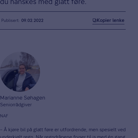
du hanskes med glatt føre.
Kopier lenke
Publisert
09.02.2022
Marianne Søhagen
Seniorrådgiver
NAF
– Å kjøre bil på glatt føre er utfordrende, men spesielt ved
underkjølt regn. Når regndråpene fryser til is med én gang