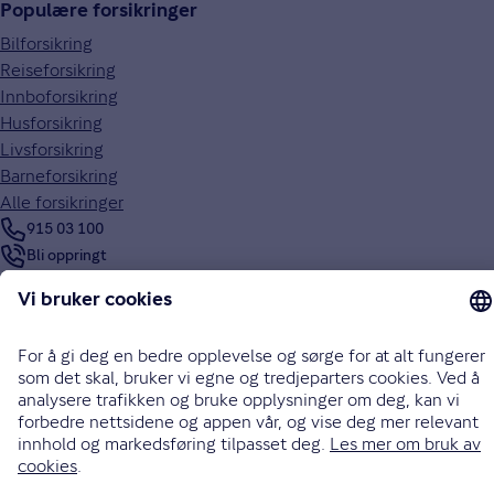
Populære forsikringer
Bilforsikring
Reiseforsikring
Innboforsikring
Husforsikring
Livsforsikring
Barneforsikring
Alle forsikringer
915 03 100
Bli oppringt
Instagram
LinkedIn
Facebook
Endre cookieinnstillinger
Informasjonskapsler (cookies)
Personvern og sikkerhet
Vilkår for bruk av nettsidene
Tilgjengelighetserklæring