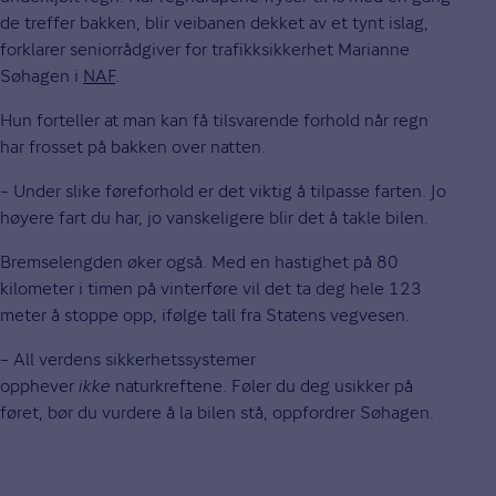
de treffer bakken, blir veibanen dekket av et tynt islag,
forklarer seniorrådgiver for trafikksikkerhet Marianne
Søhagen i
NAF
.
Hun forteller at man kan få tilsvarende forhold når regn
har frosset på bakken over natten.
– Under slike føreforhold er det viktig å tilpasse farten. Jo
høyere fart du har, jo vanskeligere blir det å takle bilen.
Bremselengden øker også. Med en hastighet på 80
kilometer i timen på vinterføre vil det ta deg hele 123
meter å stoppe opp, ifølge tall fra Statens vegvesen.
– All verdens sikkerhetssystemer
opphever
ikke
naturkreftene. Føler du deg usikker på
føret, bør du vurdere å la bilen stå, oppfordrer Søhagen.