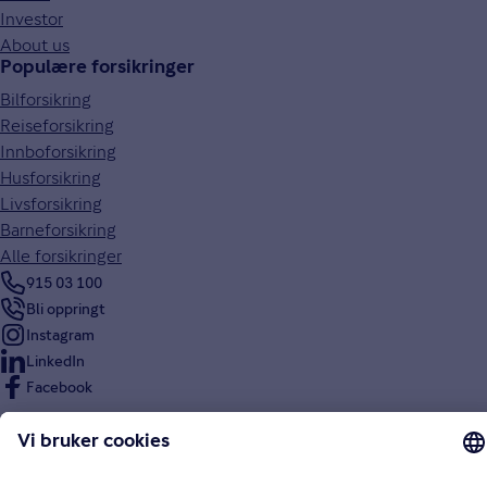
Investor
About us
Populære forsikringer
Bilforsikring
Reiseforsikring
Innboforsikring
Husforsikring
Livsforsikring
Barneforsikring
Alle forsikringer
915 03 100
Bli oppringt
Instagram
LinkedIn
Facebook
Endre cookieinnstillinger
Informasjonskapsler (cookies)