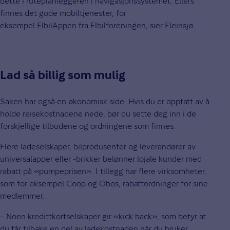
dette i ruteplanleggeren i navigasjonssystemet. Ellers
finnes det gode mobiltjenester, for
eksempel
ElbilAppen
fra Elbilforeningen, sier Fleinsjø.
Lad så billig som mulig
Saken har også en økonomisk side. Hvis du er opptatt av å
holde reisekostnadene nede, bør du sette deg inn i de
forskjellige tilbudene og ordningene som finnes.
Flere ladeselskaper, bilprodusenter og leverandører av
universalapper eller -brikker belønner lojale kunder med
rabatt på «pumpeprisen». I tillegg har flere virksomheter,
som for eksempel Coop og Obos, rabattordninger for sine
medlemmer.
– Noen kredittkortselskaper gir «kick back», som betyr at
du får tilbake en del av ladekostnaden når du bruker