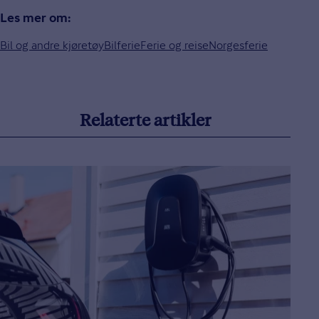
Les mer om:
Bil og andre kjøretøy
Bilferie
Ferie og reise
Norgesferie
Relaterte artikler