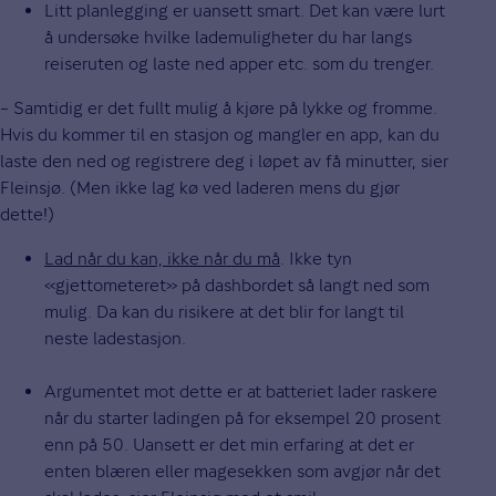
Litt planlegging er uansett smart. Det kan være lurt
å undersøke hvilke lademuligheter du har langs
reiseruten og laste ned apper etc. som du trenger.
– Samtidig er det fullt mulig å kjøre på lykke og fromme.
Hvis du kommer til en stasjon og mangler en app, kan du
laste den ned og registrere deg i løpet av få minutter, sier
Fleinsjø. (Men ikke lag kø ved laderen mens du gjør
dette!)
Lad når du kan, ikke når du må
. Ikke tyn
«gjettometeret» på dashbordet så langt ned som
mulig. Da kan du risikere at det blir for langt til
neste ladestasjon.
Argumentet mot dette er at batteriet lader raskere
når du starter ladingen på for eksempel 20 prosent
enn på 50. Uansett er det min erfaring at det er
enten blæren eller magesekken som avgjør når det