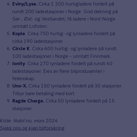
Cirka 1 200 hurtigladere fordelt på
Eviny/Lyse.
rundt 200 ladestasjoner i Norge. God dekning på
Sør-, Øst- og Vestlandet, få ladere i Nord-Norge
unntatt Lofoten.
. Cirka 750 hurtig- og lynladere fordelt på
Kople
cirka 190 ladestasjoner.
. Cirka 600 hurtig- og lynladere på rundt
Circle K
100 ladestasjoner i Norge – unntatt Finnmark.
. Cirka 270 lynladere fordelt på rundt 40
Ionity
ladestasjoner. Eies av flere bilprodusenter i
fellesskap.
Cirka 150 lynladere fordelt på 30 stasjoner.
Uno-X.
Tilbyr bare betaling med kort.
Cirka 50 lynladere fordelt på 15
Ragde Charge.
stasjoner.
Kilde: Nobil.no, mars 2024
Sjekk pris og kjøp bilforsikring