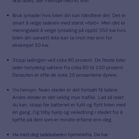
skal lades, sier Fleinsjø med et smil.
Bruk lynlader hvis bilen din kan håndtere det. Det er
smart å velge laderen med størst «fart». Men det er
meningsløst å velge lynlading på opptil 350 kw hvis
bilen din uansett ikke kan ta imot mer enn for
eksempel 50 kw.
Stopp ladingen ved cirka 80 prosent. De fleste biler
lader betydelig saktere fra cirka 80 til 100 prosent.
Dessuten er ofte de siste 20 prosentene dyrere.
Vis hensyn. Noen steder er det fortsatt få ladere.
Andre steder er det veldig mye trafikk. Lad så raskt
du kan, stopp før batteriet er fullt og flytt bilen med
én gang. Og tilby hjelp og veiledning i stedet for å
kjefte på dem som er mindre erfarne enn deg.
Ha med deg ladekabelen hjemmefra. Da har