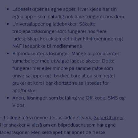
Ladeselskapenes egne apper: Hver kjede har sin
egen app – som naturlig nok bare fungerer hos dem.
Universalapper og ladebrikker: Såkalte
tredjepartsløsninger som fungerer hos flere
ladeselskap. For eksempel tilbyr Elbilforeningen og
NAF ladebrikke til medlemmene.
Bilprodusentens løsninger: Mange bilprodusenter
samarbeider med utvalgte ladeselskaper. Dette
fungerer mer eller mindre på samme måte som
universalapper og -brikker, bare at du som regel
bruker et kort i bankkortstørrelse i stedet for
app/brikke.
Andre løsninger, som betaling via QR-kode, SMS og
Vipps.
– I tillegg må vi nevne Teslas ladenettverk,
SuperCharger
.
Her snakker vi altså om en bilprodusent som har egne
ladestasjoner. Men selskapet har åpnet de fleste