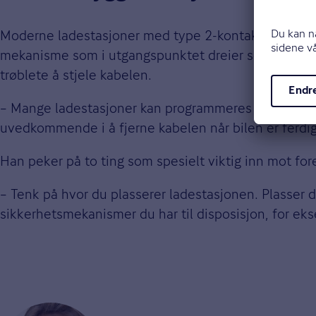
Moderne ladestasjoner med type 2-kontakt er utstyr
mekanisme som i utgangspunktet dreier seg om elsik
trøblete å stjele kabelen.
– Mange ladestasjoner kan programmeres til å låse k
uvedkommende i å fjerne kabelen når bilen er ferdig
Han peker på to ting som spesielt viktig inn mot for
– Tenk på hvor du plasserer ladestasjonen. Plasser d
sikkerhetsmekanismer du har til disposisjon, for ek