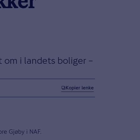
ekker
t om i landets boliger –
Kopier lenke
Tore Gjøby i NAF.