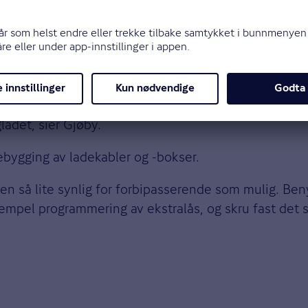
t med en låsemekanisme, som låser fast ladekabel ti
kerhet –for å unngå at ladekabel trekkes ut under l
abelen også utenom lading, hvis du vil ha den henge
ladet, sier Gjøby.
ebygging av ladekabler og -bokser.
en så lite synlig for forbipasserende som mulig. Ben
sempel programmering av ekstralås, og skru fast det 