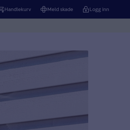
Handlekurv
Meld skade
Logg inn
Tom