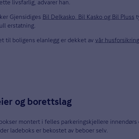
te livsfarlig, advarer han.
kker Gjensidiges
Bil Delkasko, Bil Kasko og Bil Pluss
t
ll erstatning.
t til boligens elanlegg er dekket av
vår husforsikrin
ier og borettslag
ebokser montert i felles parkeringskjellere innendørs
 der ladeboks er bekostet av beboer selv.