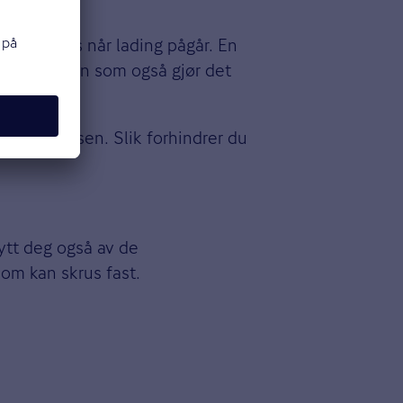
l ladeboks når lading pågår. En
ading – men som også gjør det
nde i boksen. Slik forhindrer du
ytt deg også av de
som kan skrus fast.