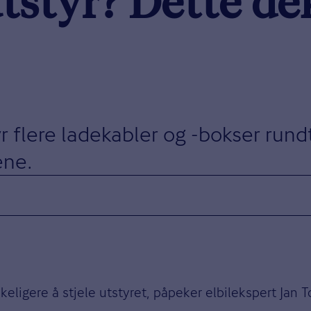
lutstyr? Dette d
yr flere ladekabler og -bokser rund
ene.
skeligere å stjele utstyret, påpeker elbilekspert Jan 