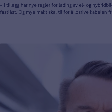
– I tillegg har nye regler for lading av el- og hybridb
fastlåst. Og mye makt skal til for å løsrive kabelen f