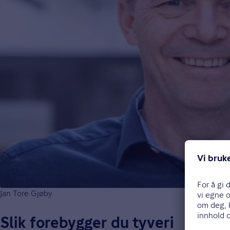
Jan Tore Gjøby
Slik forebygger du tyveri