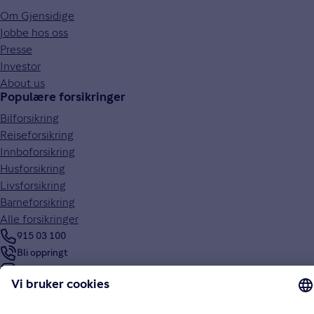
Om Gjensidige
Jobbe hos oss
Presse
Investor
About us
Populære forsikringer
Bilforsikring
Reiseforsikring
Innboforsikring
Husforsikring
Livsforsikring
Barneforsikring
Alle forsikringer
915 03 100
Bli oppringt
Instagram
LinkedIn
Facebook