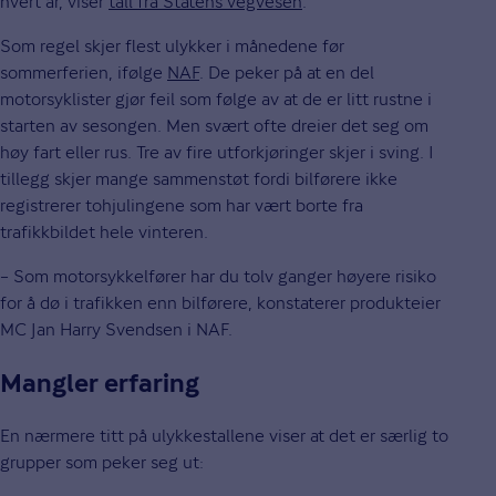
hvert år, viser
tall fra Statens vegvesen
.
Som regel skjer flest ulykker i månedene før
sommerferien, ifølge
NAF
. De peker på at en del
motorsyklister gjør feil som følge av at de er litt rustne i
starten av sesongen. Men svært ofte dreier det seg om
høy fart eller rus. Tre av fire utforkjøringer skjer i sving. I
tillegg skjer mange sammenstøt fordi bilførere ikke
registrerer tohjulingene som har vært borte fra
trafikkbildet hele vinteren.
– Som motorsykkelfører har du tolv ganger høyere risiko
for å dø i trafikken enn bilførere, konstaterer produkteier
MC Jan Harry Svendsen i NAF.
Mangler erfaring
En nærmere titt på ulykkestallene viser at det er særlig to
grupper som peker seg ut: