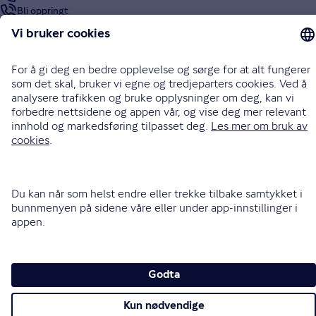
Bli oppringt
Instagram
LinkedIn
Facebook
Endre cookieinnstillinger
Informasjonskapsler (cookies)
Personvern og sikkerhet
Vilkår for bruk av nettsidene
Tilgjengelighetserklæring
Sammenlign prisene våre med andre selskaper på
Finansportalen.no
Opphavsrett © Gjensidige