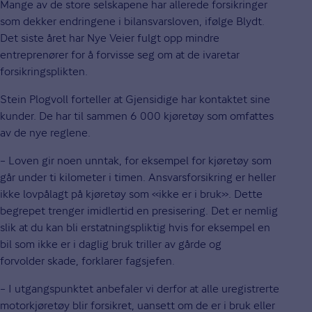
Mange av de store selskapene har allerede forsikringer
som dekker endringene i bilansvarsloven, ifølge Blydt.
Det siste året har Nye Veier fulgt opp mindre
entreprenører for å forvisse seg om at de ivaretar
forsikringsplikten.
Stein Plogvoll forteller at Gjensidige har kontaktet sine
kunder. De har til sammen 6 000 kjøretøy som omfattes
av de nye reglene.
– Loven gir noen unntak, for eksempel for kjøretøy som
går under ti kilometer i timen. Ansvarsforsikring er heller
ikke lovpålagt på kjøretøy som «ikke er i bruk». Dette
begrepet trenger imidlertid en presisering. Det er nemlig
slik at du kan bli erstatningspliktig hvis for eksempel en
bil som ikke er i daglig bruk triller av gårde og
forvolder skade, forklarer fagsjefen.
– I utgangspunktet anbefaler vi derfor at alle uregistrerte
motorkjøretøy blir forsikret, uansett om de er i bruk eller