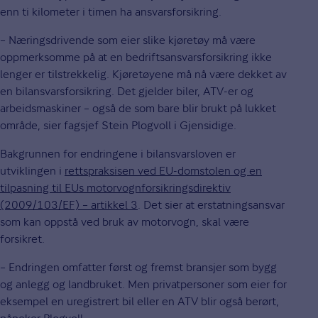
enn ti kilometer i timen ha ansvarsforsikring.
– Næringsdrivende som eier slike kjøretøy må være
oppmerksomme på at en bedriftsansvarsforsikring ikke
lenger er tilstrekkelig. Kjøretøyene må nå være dekket av
en bilansvarsforsikring. Det gjelder biler, ATV-er og
arbeidsmaskiner – også de som bare blir brukt på lukket
område, sier fagsjef Stein Plogvoll i Gjensidige.
Bakgrunnen for endringene i bilansvarsloven er
utviklingen i
rettspraksisen ved EU-domstolen og en
tilpasning til EUs motorvognforsikringsdirektiv
(2009/103/EF) – artikkel 3
. Det sier at erstatningsansvar
som kan oppstå ved bruk av motorvogn, skal være
forsikret.
– Endringen omfatter først og fremst bransjer som bygg
og anlegg og landbruket. Men privatpersoner som eier for
eksempel en uregistrert bil eller en ATV blir også berørt,