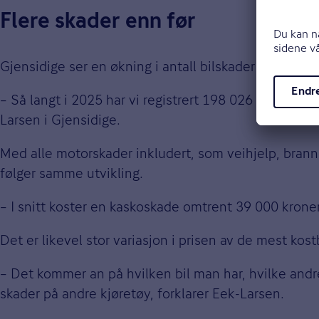
Flere skader enn før
Gjensidige ser en økning i antall bilskader de siste 
– Så langt i 2025 har vi registrert 198 026 saker som 
Larsen i Gjensidige.
Med alle motorskader inkludert, som veihjelp, brann 
følger samme utvikling.
– I snitt koster en kaskoskade omtrent 39 000 kroner
Det er likevel stor variasjon i prisen av de mest kos
– Det kommer an på hvilken bil man har, hvilke andre
skader på andre kjøretøy, forklarer Eek-Larsen.