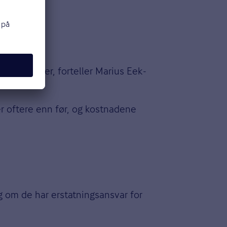
lisjonskader, forteller Marius Eek-
er oftere enn før, og kostnadene
og om de har erstatningsansvar for