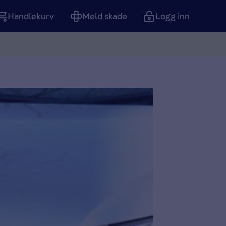
Handlekurv
Meld skade
Logg inn
Tom