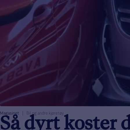
Magasinet
Bil og andre kjøretøy
Så dyrt koster 