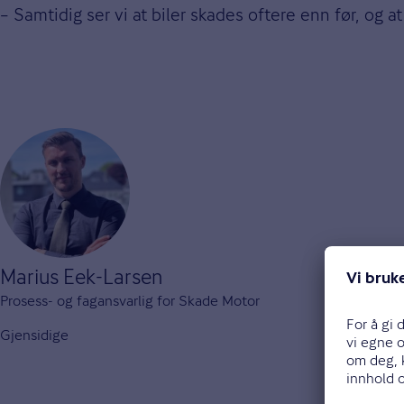
– Samtidig ser vi at biler skades oftere enn før, og a
Marius Eek-Larsen
Prosess- og fagansvarlig for Skade Motor
Gjensidige