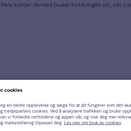
t flere kunder dermed bruker forsikringen sin, sier Lu