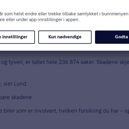
årene.
kun gjelder skader på bilen. De fleste av disse er kol
og tyveri, er tallet hele 236 874 saker. Skadene skj
, sier Lund.
tbare skadene.
 biler som er involvert, hvilken forsikring du har – 