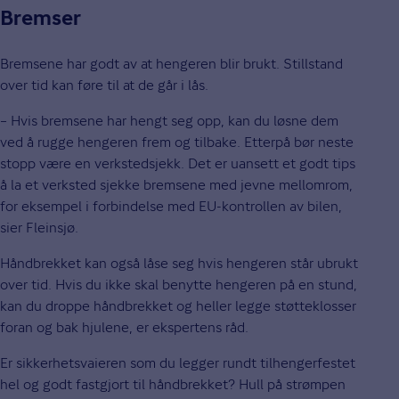
Bremser
Bremsene har godt av at hengeren blir brukt. Stillstand
over tid kan føre til at de går i lås.
– Hvis bremsene har hengt seg opp, kan du løsne dem
ved å rugge hengeren frem og tilbake. Etterpå bør neste
stopp være en verkstedsjekk. Det er uansett et godt tips
å la et verksted sjekke bremsene med jevne mellomrom,
for eksempel i forbindelse med EU-kontrollen av bilen,
sier Fleinsjø.
Håndbrekket kan også låse seg hvis hengeren står ubrukt
over tid. Hvis du ikke skal benytte hengeren på en stund,
kan du droppe håndbrekket og heller legge støtteklosser
foran og bak hjulene, er ekspertens råd.
Er sikkerhetsvaieren som du legger rundt tilhengerfestet
hel og godt fastgjort til håndbrekket? Hull på strømpen