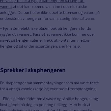
En vanlig feil er å rygge båthengeren så langt uti
vannet
at det kan komme vann inn i det elektriske
anlegget. Du bør heller ikke utsette bremser og vaiere på
undersiden av hengeren for vann, særlig ikke saltvann.
– Fjern den elektriske platen bak på hengeren før du
rygger ut i vannet. Pass på at vannet ikke kommer over
navet på hengerhjulene. Trekk ut kontakten mellom
henger og bil under sjøsettingen, sier Fleinsjø.
Sprekker i skaphengeren
En skaphenger har sammenføyninger som må være tette
for å unngå vannlekkasje og eventuelt frostsprengning.
– Ellers gjelder rådet om å vaske også slike hengere – og
kost gjerne på deg en polering i tillegg. Men husk at
konstruksjonen ikke er laget for å bære et menneske.