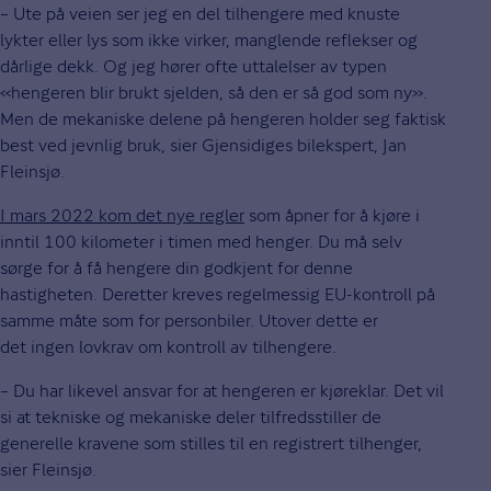
– Ute på veien ser jeg en del tilhengere med knuste
lykter eller lys som ikke virker, manglende reflekser og
dårlige dekk. Og jeg hører ofte uttalelser av typen
«hengeren blir brukt sjelden, så den er så god som ny».
Men de mekaniske delene på hengeren holder seg faktisk
best ved jevnlig bruk, sier Gjensidiges bilekspert, Jan
Fleinsjø.
I mars 2022 kom det nye regler
som åpner for å kjøre i
inntil 100 kilometer i timen med henger. Du må selv
sørge for å få hengere din godkjent for denne
hastigheten. Deretter kreves regelmessig EU-kontroll på
samme måte som for personbiler. Utover dette er
det ingen lovkrav om kontroll av tilhengere.
– Du har likevel ansvar for at hengeren er kjøreklar. Det vil
si at tekniske og mekaniske deler tilfredsstiller de
generelle kravene som stilles til en registrert tilhenger,
sier Fleinsjø.