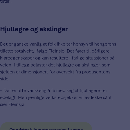
tiltak.
Hjullagre og akslinger
Det er ganske vanlig at
folk ikke tar hensyn til hengerens
tillatte totalvekt
, ifølge Fleinsjø. Det fører til dårligere
kjøreegenskaper og kan resultere i farlige situasjoner på
veien. I tillegg belaster det hjullagre og akslinger, som
sjelden er dimensjonert for overvekt fra produsentens
side.
– Det er ofte vanskelig å få med seg at hjullageret er
ødelagt. Men jevnlige verkstedsjekker vil avdekke sånt,
sier Fleinsjø.
Oppdater kilometerstanden i appen