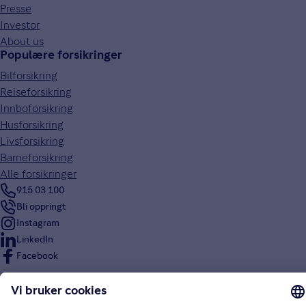
Presse
Investor
About us
Populære forsikringer
Bilforsikring
Reiseforsikring
Innboforsikring
Husforsikring
Livsforsikring
Barneforsikring
Alle forsikringer
915 03 100
Bli oppringt
Instagram
LinkedIn
Facebook
Endre cookieinnstillinger