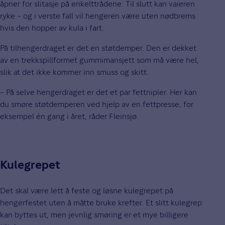
åpner for slitasje på enkelttrådene. Til slutt kan vaieren
ryke – og i verste fall vil hengeren være uten nødbrems
hvis den hopper av kula i fart.
På tilhengerdraget er det en støtdemper. Den er dekket
av en trekkspillformet gummimansjett som må være hel,
slik at det ikke kommer inn smuss og skitt.
– På selve hengerdraget er det et par fettnipler. Her kan
du smøre støtdemperen ved hjelp av en fettpresse, for
eksempel én gang i året, råder Fleinsjø.
Kulegrepet
Det skal være lett å feste og løsne kulegrepet på
hengerfestet uten å måtte bruke krefter. Et slitt kulegrep
kan byttes ut, men jevnlig smøring er et mye billigere