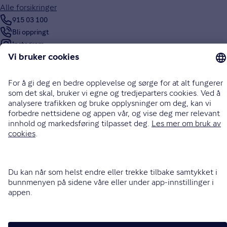
Alle forsikringer
915 03 100
Bli oppringt
Instagram
LinkedIn
Facebook
Endre cookieinnstillinger
Informasjonskapsler (cookies)
Personvern og sikkerhet
Vilkår for bruk av nettsidene
Tilgjengelighetserklæring
Sammenlign prisene våre med andre selskaper på
Finansportalen.no
Opphavsrett © Gjensidige