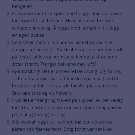
hengeren.
Er du ikke vant til å kjøre med henger, kan det være
lurt å øve litt på forhånd. Husk at du må ta større
svinger enn vanlig. Å rygge med henger er i tillegg
en egen øvelse.
Fest båten med minimum tre lastestropper. Fire
stropper er anbefalt. Sjekk at hengeren henger godt
på festet, at lys og bremser virker og at stroppene
sitter stramt. Trenger dekkene mer luft?
Kjør forsiktig! Det er store krefter i sving, og for høy
fart i fartsdumper har tatt knekken på mang en båt –
bokstavelig talt. Husk at du tar stor plass på veien.
Bruk speilene og vis hensyn.
Hvis det er trangt og travelt på slippen, er det veldig
lurt å ha med en hjelpemann som står ute og passer
på at alt går riktig for seg.
Når du skal rygge ut i vannet, må den elektriske
platen bak fjernes først. Sørg for at vannet ikke