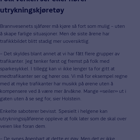
utrykningskjøretøy
Brannvesenets sjåfører må kjøre så fort som mulig – uten
å skape farlige situasjoner. Men de siste årene har
trafikkbildet blitt stadig mer uoversiktlig.
– Det skyldes blant annet at vi har fått flere grupper av
trafikanter. Jeg tenker først og fremst på folk med
sparkesykkel. I tillegg kan vi ikke lenger ta for gitt at
medtrafikanter ser og hører oss. Vi må for eksempel regne
med at myke trafikanter har musikk på ørene uten å
kompensere ved å være mer årvåkne. Mange «seiler» ut i
gaten uten å se seg for, sier Holstein.
Enkelte saboterer bevisst. Spesielt i helgene kan
utrykningssjåførene oppleve at folk later som de skal over
veien like foran dem.
– De synes åpenbart at dette er gøy. Men det er ikke