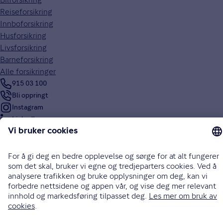
Reiseforsikring
Innboforsikring
Husforsikring
Livsforsikring
Barneforsikring
Alle forsikringer
915 03 100
Bli oppringt
Instagram
LinkedIn
Facebook
Endre cookieinnstillinger
Informasjonskapsler (cookies)
Personvern og sikkerhet
Vilkår for bruk av nettsidene
Tilgjengelighetserklæring
Sammenlign prisene våre med andre selskaper på
Finansportalen.no