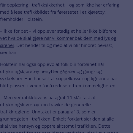
får opplæring i trafikksikkerhet – og som ikke har erfaring
med å lese trafikkbildet fra førersetet i et kjøretøy,
fremholder Holstein.
– Ikke for det –
vi opplever stadig at heller ikke bilførere
vet hva de skal gjøre når vi kommer bak dem med lys og
sirener
. Det hender til og med at vi blir hindret bevisst,
sier han.
Holstein har også opplevd at folk blir fortørnet når
utrykningskjøretøy benytter gågater og gang- og
sykkelstier. Han har sett at søppelkasser og lignende har
blitt plassert i veien for å redusere fremkommeligheten.
– Men veitrafikklovens paragraf 11 slår fast at
utrykningskjøretøy kan fravike de generelle
trafikkreglene. Unntaket er paragraf 3, som er
grunnregelen i trafikken. Enkelt forklart sier den at alle
skal vise hensyn og opptre aktsomt i trafikken. Dette