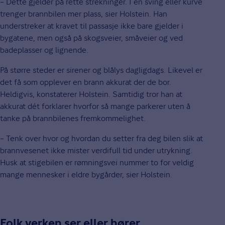
– Dette gjelder på rette strekninger. I en sving eller kurve
trenger brannbilen mer plass, sier Holstein. Han
understreker at kravet til passasje ikke bare gjelder i
bygatene, men også på skogsveier, småveier og ved
badeplasser og lignende.
På større steder er sirener og blålys dagligdags. Likevel er
det få som opplever en brann akkurat der de bor.
Heldigvis, konstaterer Holstein. Samtidig tror han at
akkurat dét forklarer hvorfor så mange parkerer uten å
tanke på brannbilenes fremkommelighet.
– Tenk over hvor og hvordan du setter fra deg bilen slik at
brannvesenet ikke mister verdifull tid under utrykning.
Husk at stigebilen er rømningsvei nummer to for veldig
mange mennesker i eldre bygårder, sier Holstein.
Folk verken ser eller hører