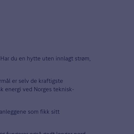
 Har du en hytte uten innlagt strøm,
mål er selv de kraftigste
isk energi ved Norges teknisk-
eanleggene som fikk sitt
egg fungerer også godt lenger nord,