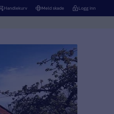
Handlekurv
Meld skade
Logg inn
Tom