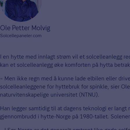
Ole Petter Molvig
Solcellepaneler.com
I en hytte med innlagt strøm vil et solcelleanlegg r
kan et solcelleanlegg øke komforten på hytta betrak
– Men ikke regn med å kunne lade elbilen eller drive
solcelleanleggene for hyttebruk for spinkle, sier Ol
naturvitenskapelige universitet (NTNU).
Han legger samtidig til at dagens teknologi er langt
gjennombrudd i hytte-Norge på 1980-tallet. Solenerg
– I Sør-Norge er det generelt omtrent like gode solf