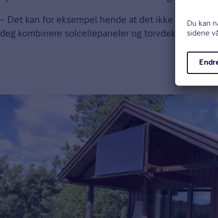
– Det kan for eksempel hende at det ikke er tillatt e
deg kombinere solcellepaneler og torvdekke, sier h