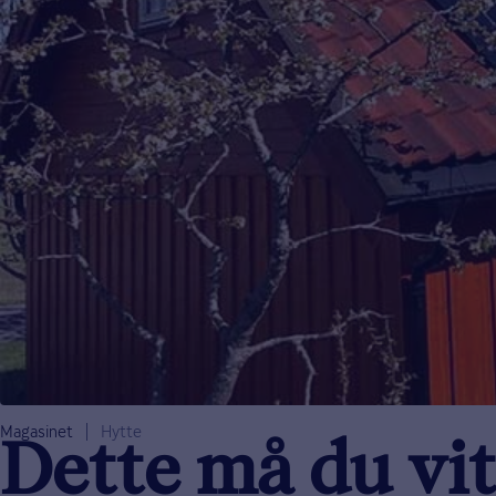
Magasinet
Hytte
Dette må du vit