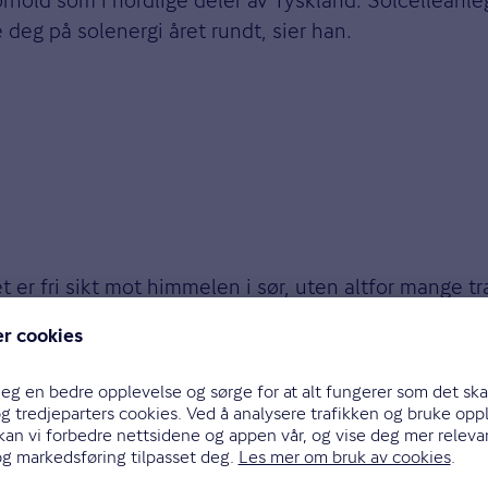
deg på solenergi året rundt, sier han.
er fri sikt mot himmelen i sør, uten altfor mange tr
 mot solstrålene midt på dagen. Som regel er det me
ungerer også godt hvis solforholdene tilsier det. Da 
hov. Solcellepaneler trenger ellers ikke mye vedlikeho
 det kan være spesielle krav knyttet til byggeskikk o
ikt for solcelleanlegg.