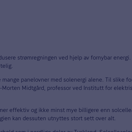
edusere strømregningen ved hjelp av fornybar energi.
telig.
 mange panelovner med solenergi alene. Til slike for
e-Morten Midtgård, professor ved Institutt for elektr
 mer effektiv og ikke minst mye billigere enn solcell
ien kan dessuten utnyttes stort sett over alt.
orhold som i nordlige deler av Tyskland. Solcelleanl