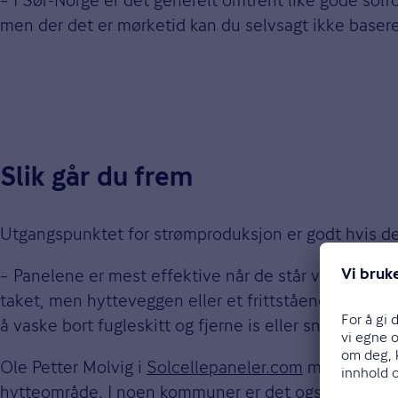
men der det er mørketid kan du selvsagt ikke basere 
Slik går du frem
Utgangspunktet for strømproduksjon er godt hvis det 
– Panelene er mest effektive når de står vinkelrett
taket, men hytteveggen eller et frittstående stativ f
å vaske bort fugleskitt og fjerne is eller snø ved be
Ole Petter Molvig i
Solcellepaneler.com
minner om at
hytteområde. I noen kommuner er det også søknadspl