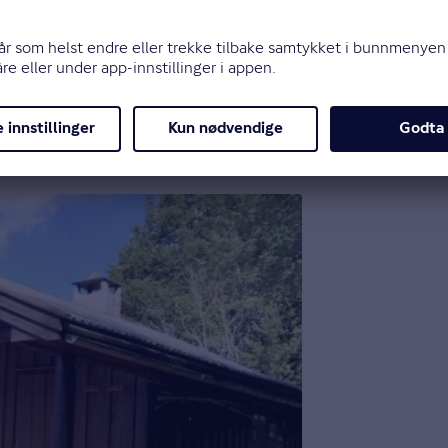
ller ønskelig å legge paneler på torvtak. Det finnes 
an.