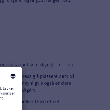
ær eller annet som skygger for sola.
st hensiktsmessig å plassere dem på
blir det sannsynligvis også enklere
ld, sier Midtgård.
g det visuelle uttrykket i et