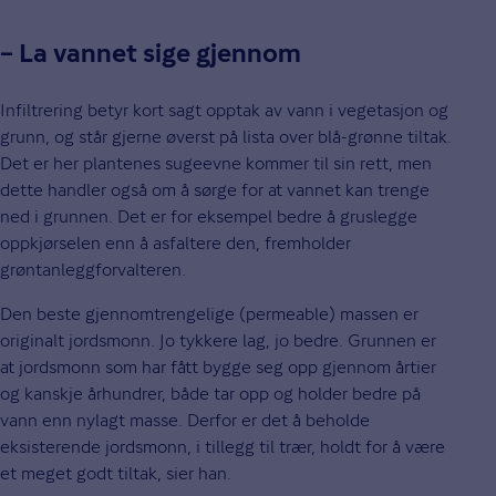
– La vannet sige gjennom
Infiltrering betyr kort sagt opptak av vann i vegetasjon og
grunn, og står gjerne øverst på lista over blå-grønne tiltak.
Det er her plantenes sugeevne kommer til sin rett, men
dette handler også om å sørge for at vannet kan trenge
ned i grunnen. Det er for eksempel bedre å gruslegge
oppkjørselen enn å asfaltere den, fremholder
grøntanleggforvalteren.
Den beste gjennomtrengelige (permeable) massen er
originalt jordsmonn. Jo tykkere lag, jo bedre. Grunnen er
at jordsmonn som har fått bygge seg opp gjennom årtier
og kanskje århundrer, både tar opp og holder bedre på
vann enn nylagt masse. Derfor er det å beholde
eksisterende jordsmonn, i tillegg til trær, holdt for å være
et meget godt tiltak, sier han.