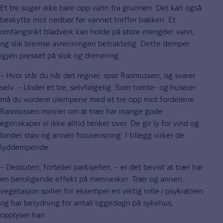
Et tre suger ikke bare opp vann fra grunnen. Det kan også
beskytte mot nedbør før vannet treffer bakken. Et
omfangsrikt bladverk kan holde på store mengder vann,
og slik bremse avrenningen betraktelig. Dette demper
igjen presset på sluk og drenering.
– Hvor står du når det regner, spør Rasmussen, og svarer
selv. – Under et tre, selvfølgelig. Som tomte- og huseier
må du vurdere ulempene med et tre opp mot fordelene.
Rasmussen minner om at trær har mange gode
egenskaper vi ikke alltid tenker over. De gir ly for vind og
binder støv og annen forurensning. I tillegg virker de
lyddempende.
– Dessuten, forteller parksjefen, – er det bevist at trær har
en beroligende effekt på mennesker. Trær og annen
vegetasjon spiller for eksempel en viktig rolle i psykiatrien
og har betydning for antall liggedøgn på sykehus,
opplyser han.