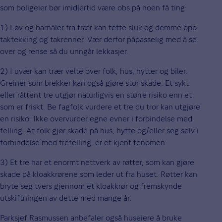
som boligeier bør imidlertid være obs på noen få ting:
1) Løv og barnåler fra trær kan tette sluk og demme opp
taktekking og takrenner. Vær derfor påpasselig med å se
over og rense så du unngår lekkasjer.
2) I uvær kan trær velte over folk, hus, hytter og biler.
Greiner som brekker kan også gjøre stor skade. Et sykt
eller råttent tre utgjør naturligvis en større risiko enn et
som er friskt. Be fagfolk vurdere et tre du tror kan utgjøre
en risiko. Ikke overvurder egne evner i forbindelse med
felling. At folk gjør skade på hus, hytte og/eller seg selv i
forbindelse med trefelling, er et kjent fenomen.
3) Et tre har et enormt nettverk av røtter, som kan gjøre
skade på kloakkrørene som leder ut fra huset. Røtter kan
bryte seg tvers gjennom et kloakkrør og fremskynde
utskiftningen av dette med mange år.
Parksjef Rasmussen anbefaler også huseiere å bruke