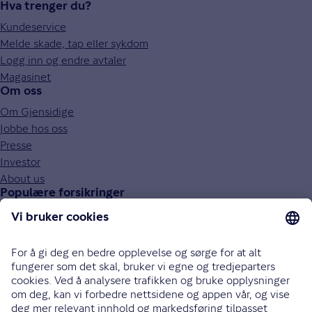
Hva trenger du?
Kundeservice
Melde skade, tap eller sykdom
Logg inn og endre avtaler
Magasinet
Om oss
Om Gjensidige
Jobbe hos oss
Presse
Investor
About us
Populære forsikringer
Bilforsikring
Reiseforsikring
Innboforsikring
Husforsikring
Livsforsikring
Barneforsikring