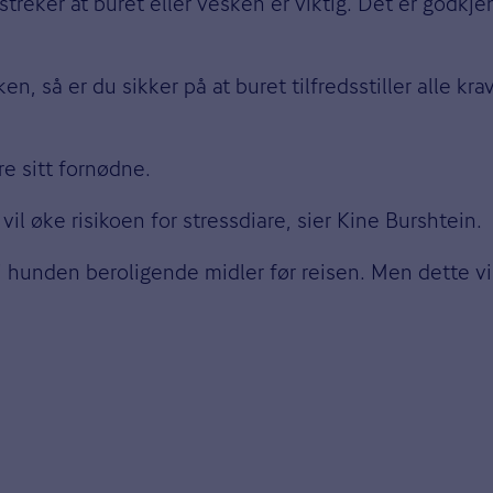
reker at buret eller vesken er viktig. Det er godkje
n, så er du sikker på at buret tilfredsstiller alle kra
re sitt fornødne.
vil øke risikoen for stressdiare, sier Kine Burshtein.
i hunden beroligende midler før reisen. Men dette vi