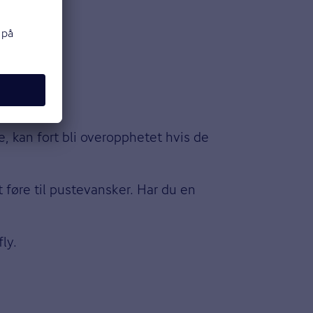
, kan fort bli overopphetet hvis de
 føre til pustevansker. Har du en
fly.