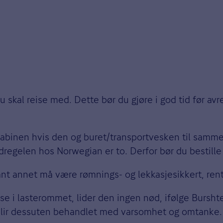
u skal reise med. Dette bør du gjøre i god tid før av
binen hvis den og buret/transportvesken til sammen
edregelen hos Norwegian er to. Derfor bør du bestille 
ant annet må være rømnings- og lekkasjesikkert, rent o
se i lasterommet, lider den ingen nød, ifølge Bursht
blir dessuten behandlet med varsomhet og omtanke.