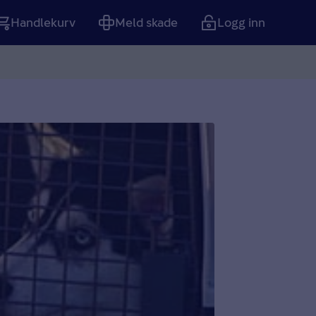
Handlekurv
Meld skade
Logg inn
Tom