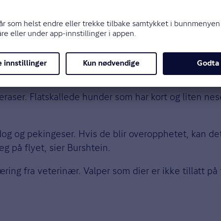
reise
aser. Flatskallede hunder som har kort og liten nese
og og pekingeser. Hvis de blir overopphetet, kan det
g på flyet, sier Burshtein.
ing fra veterinær. Valper som dier er ikke tillatt på 