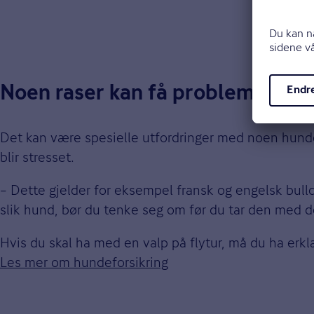
Noen raser kan få problemer på 
Det kan være spesielle utfordringer med noen hunder
blir stresset.
– Dette gjelder for eksempel fransk og engelsk bulld
slik hund, bør du tenke seg om før du tar den med de
Hvis du skal ha med en valp på flytur, må du ha erklær
Les mer om hundeforsikring