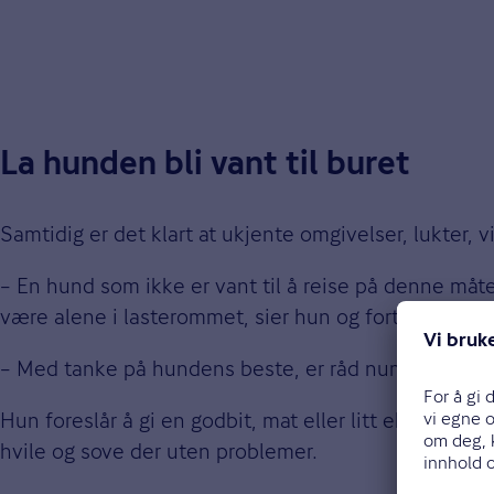
La hunden bli vant til buret
Samtidig er det klart at ukjente omgivelser, lukter,
– En hund som ikke er vant til å reise på denne måte
være alene i lasterommet, sier hun og forteller at m
– Med tanke på hundens beste, er råd nummer én at du
Hun foreslår å gi en godbit, mat eller litt ekstra kos 
hvile og sove der uten problemer.