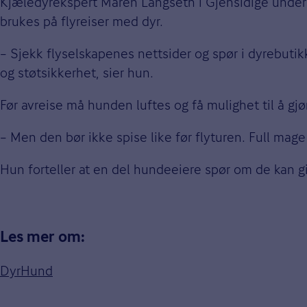
Kjæledyrekspert Maren Langseth i Gjensidige underst
brukes på flyreiser med dyr.
– Sjekk flyselskapenes nettsider og spør i dyrebutikke
og støtsikkerhet, sier hun.
Før avreise må hunden luftes og få mulighet til å gjø
– Men den bør ikke spise like før flyturen. Full mage 
Hun forteller at en del hundeeiere spør om de kan g
Les mer om:
Dyr
Hund