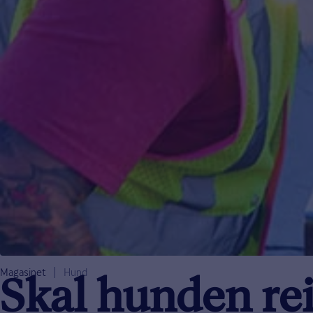
Magasinet
Hund
Skal hunden rei