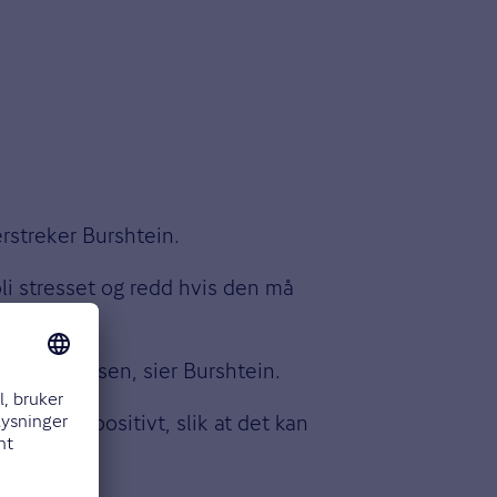
erstreker Burshtein.
bli stresset og redd hvis den må
Vet-appen.
id før reisen, sier Burshtein.
t med noe positivt, slik at det kan