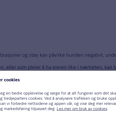
 vibrasjoner og støy kan påvirke hunden negativt, und
n, eller som pleier å ha eieren like i nærheten, kan 
ange kjæledyreiere stiller spørsmål om dette i First
 venner den til buret. Det bør du starte med i god t
i buret. Det vil bidra til at kjæledyret assosierer bure