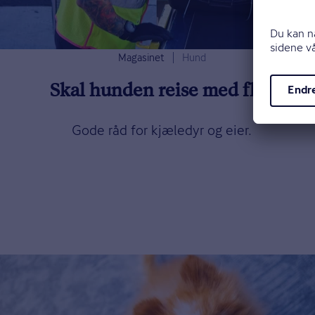
Magasinet
Hund
Skal hunden reise med fly?
Gode råd for kjæledyr og eier.