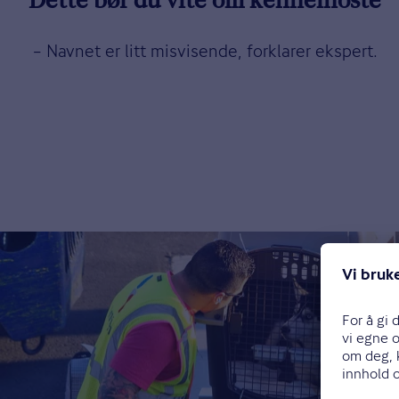
Dette bør du vite om kennelhoste
– Navnet er litt misvisende, forklarer ekspert.