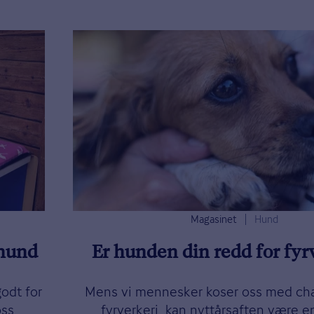
Magasinet
Hund
 hund
Er hunden din redd for fyr
odt for
Mens vi mennesker koser oss med c
oss
fyrverkeri, kan nyttårsaften være e