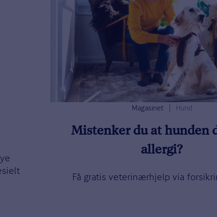
Magasinet
Hund
Mistenker du at hunden d
allergi?
øye
sielt
Få gratis veterinærhjelp via forsikr