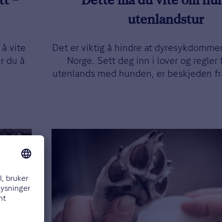
tt –
Dette må du vite om hu
utenlandstur
 å vite
Det er viktig å hindre at dyresykdommer 
r du å
Norge. Sett deg inn i lover og regler 
utenlands med hunden, er beskjeden fra