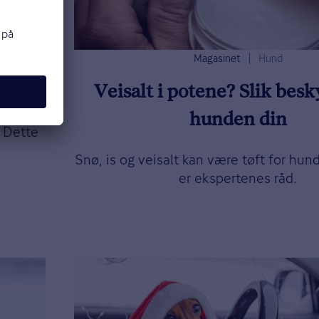
Magasinet
Hund
in?
Veisalt i potene? Slik besk
hunden din
? Dette
Snø, is og veisalt kan være tøft for hu
er ekspertenes råd.