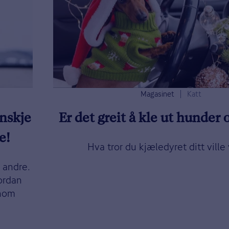
Magasinet
Katt
anskje
Er det greit å kle ut hunder 
e!
Hva tror du kjæledyret ditt ville
 andre.
vordan
nnom