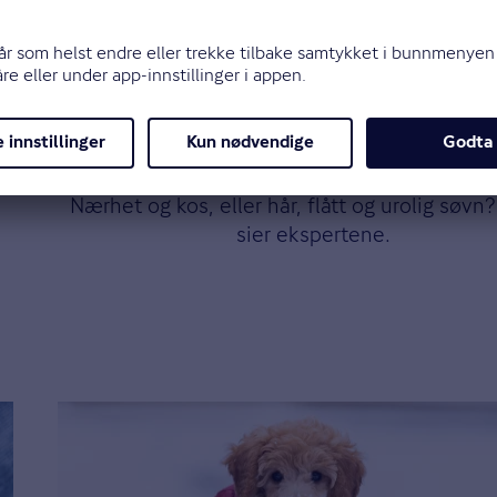
Magasinet
Helse og livsstil
Bør hunden få sove i sengen d
Nærhet og kos, eller hår, flått og urolig søvn
sier ekspertene.