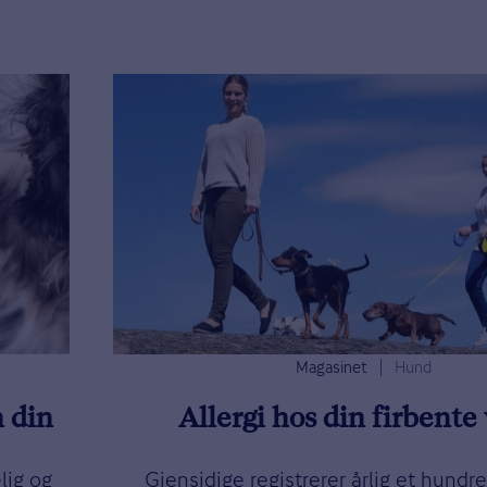
Magasinet
Hund
n din
Allergi hos din firbente
lig og
Gjensidige registrerer årlig et hundre