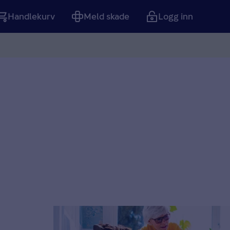
Handlekurv
Meld skade
Logg inn
Tom