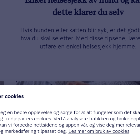
Enkel helsesjekk av hund og ka
dette klarer du selv
Hvis hunden eller katten blir syk, er det godt
hva du skal se etter. Med disse tipsene, lære
utføre en enkel helsesjekk hjemme.