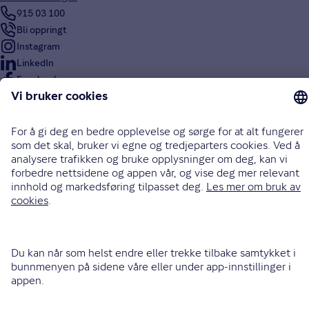
915 03 100
Bli oppringt
Instagram
LinkedIn
Facebook
Endre cookieinnstillinger
Informasjonskapsler (cookies)
Personvern og sikkerhet
Vilkår for bruk av nettsidene
Tilgjengelighetserklæring
Sammenlign prisene våre med andre selskaper på
Finansportalen.no
Opphavsrett © Gjensidige