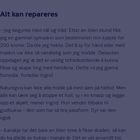
Alt kan repareres
– Jeg begynte med nål og tråd. Etter en liten stund fikk
jeg en gammel symaskin som bestemoren min kjøpte for
200 kroner. Da ble jeg hekta. Det å sy for hånd eller med
maskin var ikke så vanskelig som jeg trodde. Dessuten
oppdaget jeg at det er veldig tilfredsstillende å kunne
fikse og skape ting med hendene. Dette vil jeg gjerne
formidle, forteller Ingrid.
Naturligvis kan ikke alle holde på med søm på heltid. Men
alle kan lære seg å stoppe et hull, sy i en knapp og legge
opp et skjørt, mener Ingrid. Hun vender tilbake til
godbuksa – den som har så bra passform. Dyr var den
også.
– Kanskje tar det bare en liten time å fikse skaden, så kan
du ha glede av buksa i mange år. Det er vel anvendt tid,