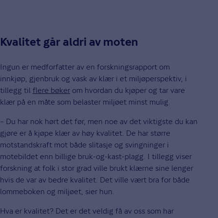
Kvalitet går aldri av moten
Ingun er medforfatter av en forskningsrapport om
innkjøp, gjenbruk og vask av klær i et miljøperspektiv, i
tillegg til
flere bøker
om hvordan du kjøper og tar vare
klær på en måte som belaster miljøet minst mulig.
– Du har nok hørt det før, men noe av det viktigste du kan
gjøre er å kjøpe klær av høy kvalitet. De har større
motstandskraft mot både slitasje og svingninger i
motebildet enn billige bruk-og-kast-plagg. I tillegg viser
forskning at folk i stor grad ville brukt klærne sine lenger
hvis de var av bedre kvalitet. Det ville vært bra for både
lommeboken og miljøet, sier hun.
Hva er kvalitet? Det er det veldig få av oss som har