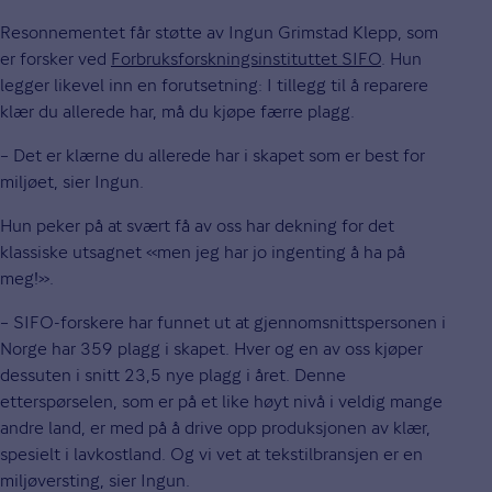
Resonnementet får støtte av Ingun Grimstad Klepp, som
er forsker ved
Forbruksforskningsinstituttet SIFO
. Hun
legger likevel inn en forutsetning: I tillegg til å reparere
klær du allerede har, må du kjøpe færre plagg.
– Det er klærne du allerede har i skapet som er best for
miljøet, sier Ingun.
Hun peker på at svært få av oss har dekning for det
klassiske utsagnet «men jeg har jo ingenting å ha på
meg!».
– SIFO-forskere har funnet ut at gjennomsnittspersonen i
Norge har 359 plagg i skapet. Hver og en av oss kjøper
dessuten i snitt 23,5 nye plagg i året. Denne
etterspørselen, som er på et like høyt nivå i veldig mange
andre land, er med på å drive opp produksjonen av klær,
spesielt i lavkostland. Og vi vet at tekstilbransjen er en
miljøversting, sier Ingun.