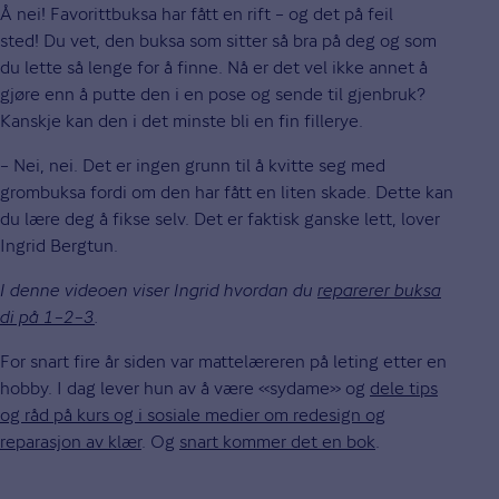
Å nei! Favorittbuksa har fått en rift – og det på feil
sted! Du vet, den buksa som sitter så bra på deg og som
du lette så lenge for å finne. Nå er det vel ikke annet å
gjøre enn å putte den i en pose og sende til gjenbruk?
Kanskje kan den i det minste bli en fin fillerye.
– Nei, nei. Det er ingen grunn til å kvitte seg med
grombuksa fordi om den har fått en liten skade. Dette kan
du lære deg å fikse selv. Det er faktisk ganske lett, lover
Ingrid Bergtun.
I denne videoen viser Ingrid hvordan du
reparerer buksa
di på 1–2–3
.
For snart fire år siden var mattelæreren på leting etter en
hobby. I dag lever hun av å være «sydame» og
dele tips
og råd på kurs og i sosiale medier om redesign og
reparasjon av klær
. Og
snart kommer det en bok
.