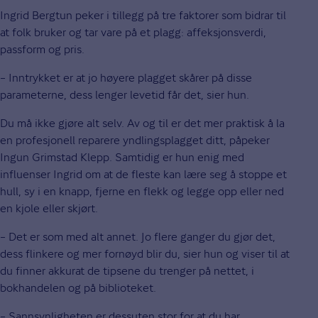
Ingrid Bergtun peker i tillegg på tre faktorer som bidrar til
at folk bruker og tar vare på et plagg: affeksjonsverdi,
passform og pris.
– Inntrykket er at jo høyere plagget skårer på disse
parameterne, dess lenger levetid får det, sier hun.
Du må ikke gjøre alt selv. Av og til er det mer praktisk å la
en profesjonell reparere yndlingsplagget ditt, påpeker
Ingun Grimstad Klepp. Samtidig er hun enig med
influenser Ingrid om at de fleste kan lære seg å stoppe et
hull, sy i en knapp, fjerne en flekk og legge opp eller ned
en kjole eller skjørt.
– Det er som med alt annet. Jo flere ganger du gjør det,
dess flinkere og mer fornøyd blir du, sier hun og viser til at
du finner akkurat de tipsene du trenger på nettet, i
bokhandelen og på biblioteket.
– Sannsynligheten er dessuten stor for at du har