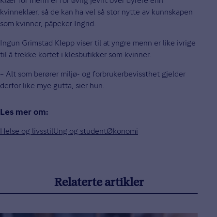
Klær for menn er for øvrig jevnt over dyrere enn
kvinneklær, så de kan ha vel så stor nytte av kunnskapen
som kvinner, påpeker Ingrid.
Ingun Grimstad Klepp viser til at yngre menn er like ivrige
til å trekke kortet i klesbutikker som kvinner.
– Alt som berører miljø- og forbrukerbevissthet gjelder
derfor like mye gutta, sier hun.
Les mer om:
Helse og livsstil
Ung og student
Økonomi
Relaterte artikler