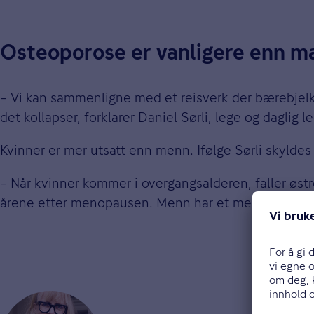
Osteoporose er vanligere enn m
– Vi kan sammenligne med et reisverk der bærebjelken
det kollapser, forklarer Daniel Sørli, lege og daglig le
Kvinner er mer utsatt enn menn. Ifølge Sørli skylde
– Når kvinner kommer i overgangsalderen, faller østro
årene etter menopausen. Menn har et mer gradvis ta