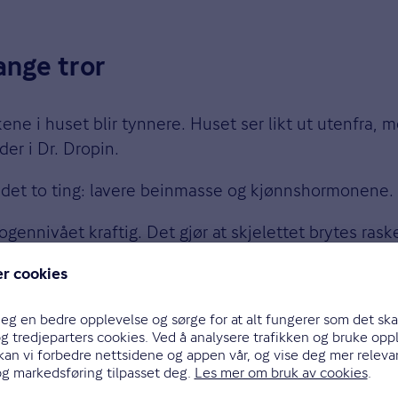
ange tror
e i huset blir tynnere. Huset ser likt ut utenfra, m
der i Dr. Dropin.
s det to ting: lavere beinmasse og kjønnshormonene.
gennivået kraftig. Det gjør at skjelettet brytes raske
p fordi testosteronnivået faller mye langsommere, f