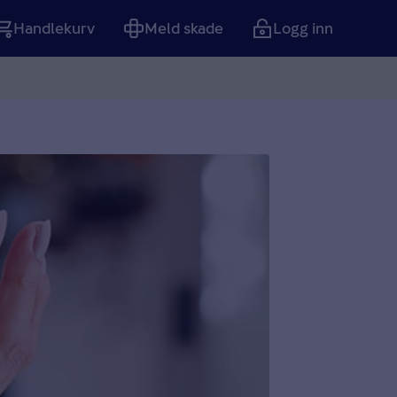
Handlekurv
Meld skade
Logg inn
Tom