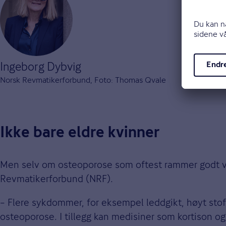
Ingeborg Dybvig
Norsk Revmatikerforbund, Foto: Thomas Qvale
Ikke bare eldre kvinner
Men selv om osteoporose som oftest rammer godt vok
Revmatikerforbund (NRF).
– Flere sykdommer, for eksempel leddgikt, høyt stoff
osteoporose. I tillegg kan medisiner som kortison 