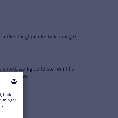
en tåler langt mindre belastning før
re ned, særlig de første fem til ti
orklarer han.