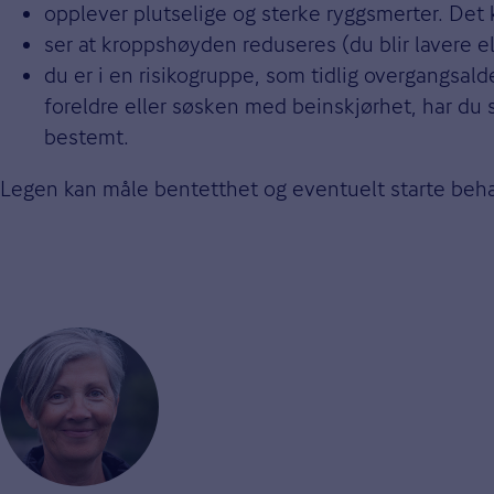
opplever plutselige og sterke ryggsmerter. Det k
ser at kroppshøyden reduseres (du blir lavere e
du er i en risikogruppe, som tidlig overgangsald
foreldre eller søsken med beinskjørhet, har du s
bestemt.
Legen kan måle bentetthet og eventuelt starte beh