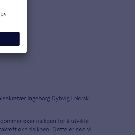
lsekretær Ingeborg Dybvig i Norsk
kdommer øker risikoen for å utvikle
kreft øke risikoen. Dette er noe vi