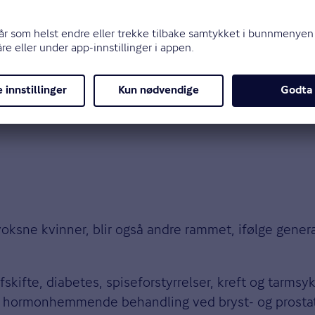
sne kvinner, blir også andre rammet, ifølge genera
skifte, diabetes, spiseforstyrrelser, kreft og tarmsy
og hormonhemmende behandling ved bryst- og prostata