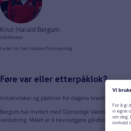
Knut-Harald Bergum
Gårdbruker
Leder for Sør-Valdres Produsentlag
Føre var eller etterpåklok?
Initiativtaker og pådriver for dagens brannøvelse e
Bergum har invitert med Gjensidige Valdres, Norsk L
veiledning. Målet er å bevisstgjøre gårdbrukere i Val