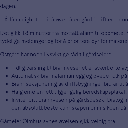
dagen.
– Å få muligheten til å øve på en gård i drift er en u
Det gikk 18 minutter fra mottatt alarm til oppmøt
tydelige meldinger og for å prioritere dyr før materiel
Østgård har noen livsviktige råd til gårdseiere.
Tidlig varsling til brannvesenet er svært ofte a
Automatisk brannalarmanlegg og øvede folk på g
Brannseksjonering av driftsbygninger bidrar til
Ha gjerne en lett tilgjengelig beredskapsplakat
Inviter ditt brannvesen på gårdsbesøk. Dialog 
den absolutt beste kunnskapen om risikoen på s
Gårdeier Olmhus synes øvelsen gikk veldig bra.