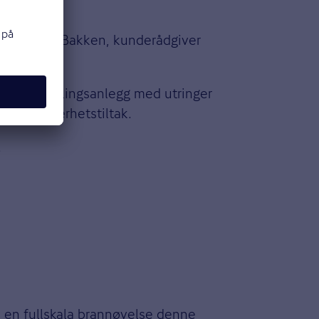
, sier Anna Bakken, kunderådgiver
t brannvarslingsanlegg med utringer
 slike sikkerhetstiltak.
.
e en fullskala brannøvelse denne