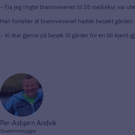
– Fra jeg ringte brannvesenet til 55 melkekyr var ut
Han forteller at brannvesenet hadde besøkt gården i f
– Vi drar gjerne på besøk til gårder for en bli-kjent
Per-Asbjørn Andvik
Skadeforebygger