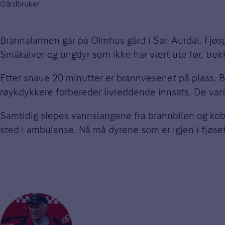
Gårdbruker
Brannalarmen går på Olmhus gård i Sør-Aurdal. Fjøspo
Småkalver og ungdyr som ikke har vært ute før, trekk
Etter snaue 20 minutter er brannvesenet på plass. 
røykdykkere forbereder livreddende innsats. De vars
Samtidig slepes vannslangene fra brannbilen og koble
sted i ambulanse. Nå må dyrene som er igjen i fjøset