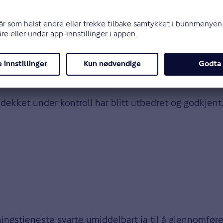
iktig tema når en forsikringsordning skal settes opp
lgende lukking av avvik, samt installert og godkjen
dier. I tillegg gis det gode rabatter på forsikringen for
vdekket under kontroll har blitt utbedret og godkjent
ningstjeneste svarte umiddelbart ja til å gjennomfør