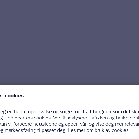
r TINE-gårdbruker Knut-Harald Bergum, leder for Sør-
andbruksrådgivning og Nortura. Alle bidrar med sitt:
dres om forebygging og sikring av folk og dyr, bygnin