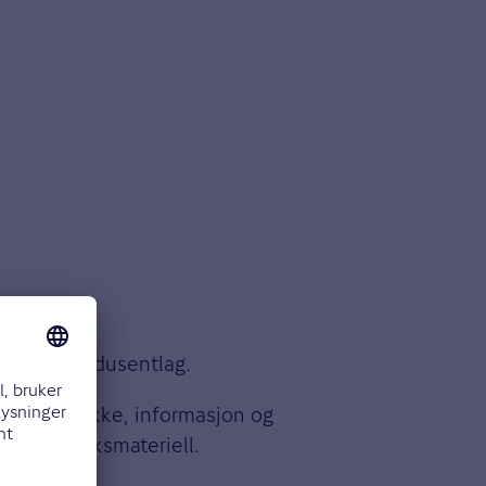
Valdres Produsentlag.
 mat og drikke, informasjon og
ger og bruksmateriell.