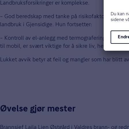
Landbruksforsikringer er komplekse.
– God beredskap med tanke på risikofaktorer er et v
landbruk i Gjensidige. Hun fortsetter:
– Kontroll av el-anlegg med termografering med påfø
til mobil, er svært viktige for å sikre liv, helse og ver
Lukket avvik betyr at feil og mangler som har blitt a
Øvelse gjør mester
Brannsjef Laila Lien Østgård i Valdres brann- og red