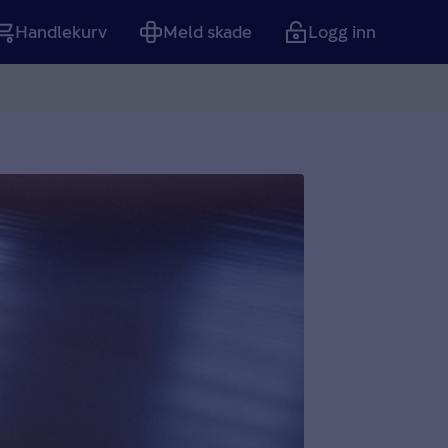
Handlekurv
Meld skade
Logg inn
Tom