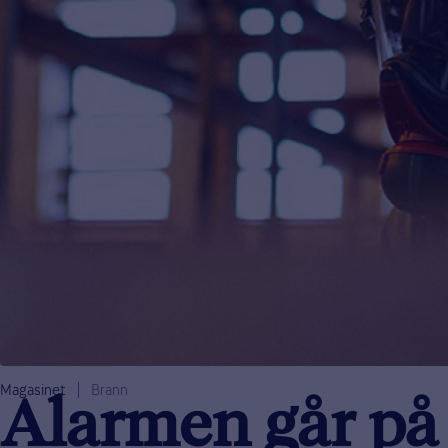
Magasinet
Brann
Alarmen går på 