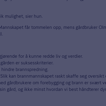
nik mulighet, sier hun.
e. Mannskapet får tommelen opp, mens gårdbruker Ol
l.
vgjørende for å kunne redde liv og verdier.
ården er suksesskriterier.
 å hindre brannspredning.
. Slik kan brannmannskapet raskt skaffe seg oversikt 
med gårdbrukere om forebygging og brann er svært ver
in gård, og ikke minst hvordan vi best håndterer dyr