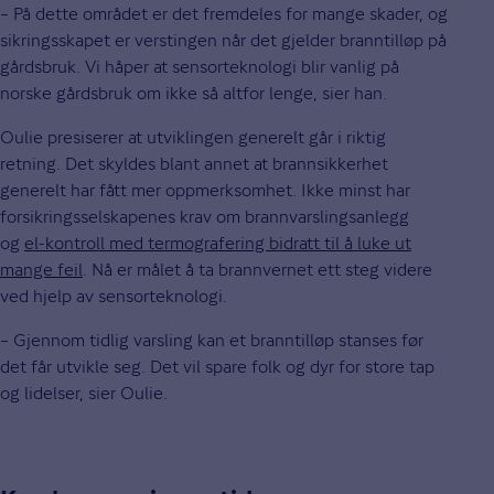
– På dette området er det fremdeles for mange skader, og
sikringsskapet er verstingen når det gjelder branntilløp på
gårdsbruk. Vi håper at sensorteknologi blir vanlig på
norske gårdsbruk om ikke så altfor lenge, sier han.
Oulie presiserer at utviklingen generelt går i riktig
retning. Det skyldes blant annet at brannsikkerhet
generelt har fått mer oppmerksomhet. Ikke minst har
forsikringsselskapenes krav om brannvarslingsanlegg
og
el-kontroll med termografering bidratt til å luke ut
mange feil
. Nå er målet å ta brannvernet ett steg videre
ved hjelp av sensorteknologi.
– Gjennom tidlig varsling kan et branntilløp stanses før
det får utvikle seg. Det vil spare folk og dyr for store tap
og lidelser, sier Oulie.