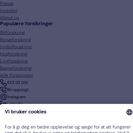
Presse
Investor
About us
Populære forsikringer
Bilforsikring
Reiseforsikring
Innboforsikring
Husforsikring
Livsforsikring
Barneforsikring
Alle forsikringer
915 03 100
Bli oppringt
Instagram
LinkedIn
Facebook
Endre cookieinnstillinger