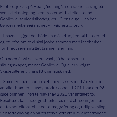
Pilotprosjektet på Hoel gård inngår i en større satsing på
sensorteknologi og brannsikkerhet forteller Fedad
Gonilovic, senior risikorådgiver i Gjensidige. Han ber
bønder merke seg navnet «Trygghetsløftet».
– I navnet ligger det både en målsetting om økt sikkerhet
og et løfte om at vi skal jobbe sammen med landbruket
for å redusere antallet branner, sier han.
Om noen år vil det være vanlig å ha sensorer i
sikringsskapet, mener Gonilovic. Og aller viktigst:
Skadetallene vil ha gått dramatisk ned.
– Sammen med landbruket har vi lykkes med å redusere
antallet branner i husdyrproduksjonen. I 2011 var det 26
slike branner. I første halvår av 2021 var antallet to.
Resultatet kan i stor grad forklares med at næringen har
omfavnet elkontroll med termografering og tidlig varsling.
Sensorteknologien vil forsterke effekten av elkontrollene