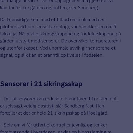
for mange ansatte. Det er opplagt at vi må gjøre det vi
kan for å sikre gården og driften, sier Sandberg.
Da Gjensidige kom med et tilbud om å bli med i et
pilotprosjekt om sensorteknologi, var han ikke sen om å
takke ja. Nå er alle sikringsskapene og fordelerskapene på
gården utstyrt med sensorer. De overvåker temperaturen i
og utenfor skapet. Ved unormale avvik gir sensorene et
signal, og slik kan et branntilløp kveles i fødselen.
Sensorer i 21 sikringsskap
– Det at sensorer kan redusere brannfaren til nesten null,
er selvsagt veldig positivt, slår Sandberg fast. Han
forteller at det er hele 21 sikringsskap på Hoel gård.
– Selv om vi får utført elkontroller jevnlig og tenker
forebyggende i hverdagen, er det en kjensgjerning at