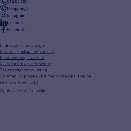
915 03 100
Bli oppringt
Instagram
LinkedIn
Facebook
Endre cookieinnstillinger
Informasjonskapsler (cookies)
Personvern og sikkerhet
Vilkår for bruk av nettsidene
Tilgjengelighetserklæring
Sammenlign prisene våre med andre selskaper på
Finansportalen.no
Opphavsrett © Gjensidige