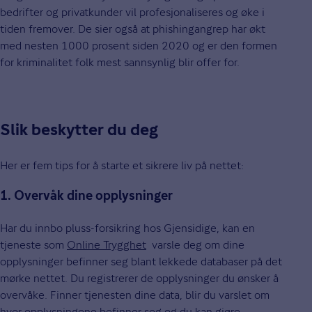
bedrifter og privatkunder vil profesjonaliseres og øke i
tiden fremover. De sier også at phishingangrep har økt
med nesten 1000 prosent siden 2020 og er den formen
for kriminalitet folk mest sannsynlig blir offer for.
Slik beskytter du deg
Her er fem tips for å starte et sikrere liv på nettet:
1. Overvåk dine opplysninger
Har du innbo pluss-forsikring hos Gjensidige, kan en
tjeneste som
Online Trygghet
varsle deg om dine
opplysninger befinner seg blant lekkede databaser på det
mørke nettet. Du registrerer de opplysninger du ønsker å
overvåke. Finner tjenesten dine data, blir du varslet om
hvor opplysningene befinner seg og du kan gjøre