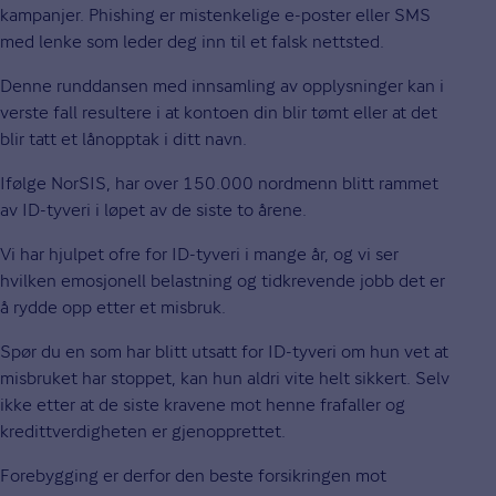
kampanjer. Phishing er mistenkelige e-poster eller SMS
med lenke som leder deg inn til et falsk nettsted.
Denne runddansen med innsamling av opplysninger kan i
verste fall resultere i at kontoen din blir tømt eller at det
blir tatt et lånopptak i ditt navn.
Ifølge NorSIS, har over 150.000 nordmenn blitt rammet
av ID-tyveri i løpet av de siste to årene.
Vi har hjulpet ofre for ID-tyveri i mange år, og vi ser
hvilken emosjonell belastning og tidkrevende jobb det er
å rydde opp etter et misbruk.
Spør du en som har blitt utsatt for ID-tyveri om hun vet at
misbruket har stoppet, kan hun aldri vite helt sikkert. Selv
ikke etter at de siste kravene mot henne frafaller og
kredittverdigheten er gjenopprettet.
Forebygging er derfor den beste forsikringen mot