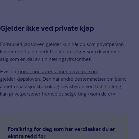
Gjelder ikke ved private kjøp
Forbrukerkjøpsloven gjelder kun når du som privatperson
kjøper noe fra en bedrift eller en selger som driver med
salg som en del av sin næringsvirksomhet.
Hvis du
kjøper noe av en annen privatperson
,
gjelder
kjøpsloven
. Den har andre bestemmelser om blant
annet reparasjonsforsøk og bevisbyrde ved feil. I tillegg
kan privatpersoner fremdeles selge ting «som de er».
Forsikring for deg som har verdisaker du er
ekstra redd for