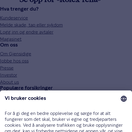
Se opp for «Rolex-fella»
Hva trenger du?
Kundeservice
Melde skade, tap eller sykdom
Logg inn og endre avtaler
Magasinet
Om oss
Om Gjensidige
Jobbe hos oss
Presse
Investor
About us
Populære forsikringer
Bilforsikring
Reiseforsikring
Innboforsikring
Husforsikring
Livsforsikring