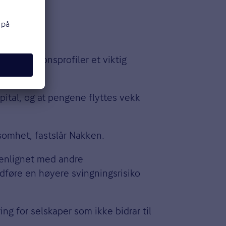
ige pensjonsprofiler et viktig
pital, og at pengene flyttes vekk
nsomhet, fastslår Nakken.
menlignet med andre
edføre en høyere svingningsrisiko
ing for selskaper som ikke bidrar til