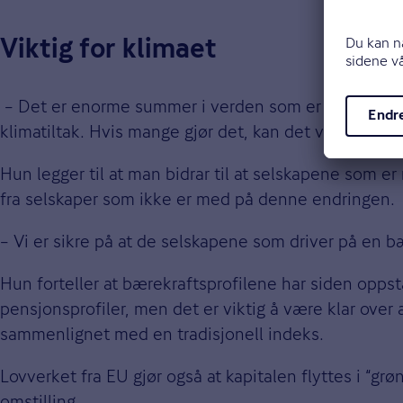
Viktig for klimaet
– Det er enorme summer i verden som er investert i p
klimatiltak. Hvis mange gjør det, kan det virkelig få 
Hun legger til at man bidrar til at selskapene som er
fra selskaper som ikke er med på denne endringen.
– Vi er sikre på at de selskapene som driver på en b
Hun forteller at bærekraftsprofilene har siden opp
pensjonsprofiler, men det er viktig å være klar over
sammenlignet med en tradisjonell indeks.
Lovverket fra EU gjør også at kapitalen flyttes i “grøn
omstilling.