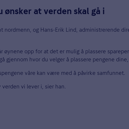
 ønsker at verden skal gå i
nt nordmenn, og Hans-Erik Lind, administrerende dire
 får øynene opp for at det er mulig å plassere sparep
gå gjennom hvor du velger å plassere pengene dine, f
nspengene våre kan være med å påvirke samfunnet.
 verden vi lever i, sier han.