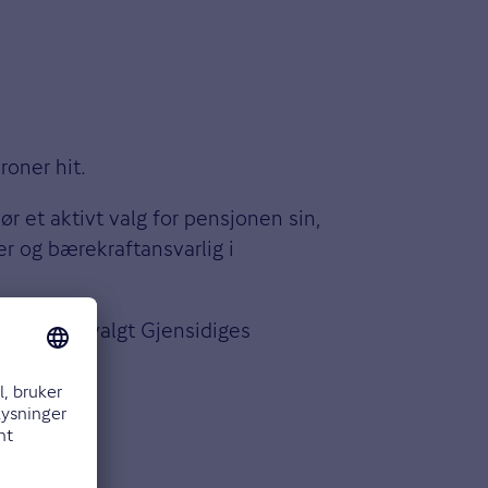
roner hit.
r et aktivt valg for pensjonen sin,
er og bærekraftansvarlig i
ifter har valgt Gjensidiges