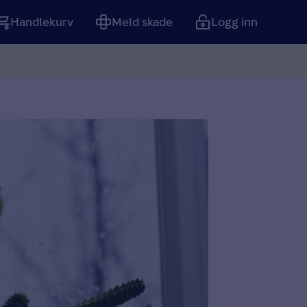
Handlekurv
Meld skade
Logg inn
Tom