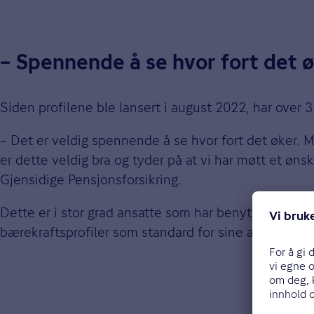
– Spennende å se hvor fort det 
Siden profilene ble lansert i august 2022, har over 3.
– Det er veldig spennende å se hvor fort det øker. M
er dette veldig bra og tyder på at vi har møtt et øns
Gjensidige Pensjonsforsikring.
Dette er i stor grad ansatte som har benyttet seg av
bærekraftsprofiler som standard for sine ansatte.