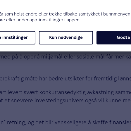
ensjon, og derfor er flytting av penger til bærekraft
ringvirkninger, sier Nakken.
 med på å oppnå miljømål eller sosiale mål får mer ka
ærekraftig måte har bedre utsikter for fremtidig løn
start levert svært konkurransedyktig avkastning sam
 at et snevrere investeringsunivers også vil kunne m
n” retning, og det blir vanskeligere å skaffe finansier