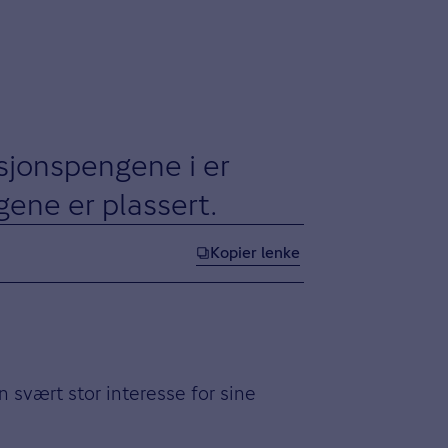
nsjonspengene i er
gene er plassert.
Kopier lenke
n svært stor interesse for sine