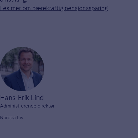
Les mer om bærekraftig pensjonssparing
Hans-Erik Lind
Administrerende direktør
Nordea Liv