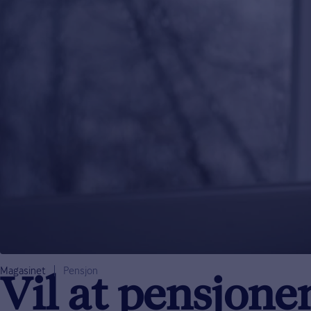
Magasinet
Pensjon
Vil at pensjonen