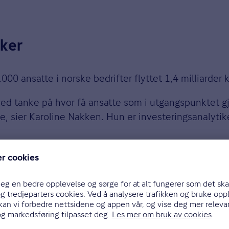
øker
000 ansatte i norske bedrifter flyttet 1,4 milliarder k
ed tanke på hvor få ansatte som i utgangspunktet gjø
ke, sier Karoline Nakken. Hun er investeringsanalytik
 muligheten til å velge fond selv, men også noen bedr