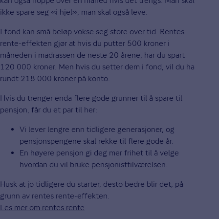
kan også hoppe over en måned hvis det trengs. Man skal
ikke spare seg «i hjel», man skal også leve.
I fond kan små beløp vokse seg store over tid. Rentes
rente-effekten gjør at hvis du putter 500 kroner i
måneden i madrassen de neste 20 årene, har du spart
120 000 kroner. Men hvis du setter dem i fond, vil du ha
rundt 218 000 kroner på konto.
Hvis du trenger enda flere gode grunner til å spare til
pensjon, får du et par til her:
Vi lever lengre enn tidligere generasjoner, og
pensjonspengene skal rekke til flere gode år.
En høyere pensjon gi deg mer frihet til å velge
hvordan du vil bruke pensjonisttilværelsen.
Husk at jo tidligere du starter, desto bedre blir det, på
grunn av rentes rente-effekten.
Les mer om rentes rente