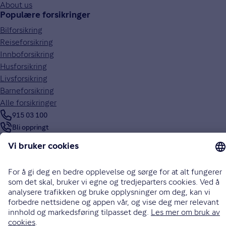
About us
Populære forsikringer
Bilforsikring
Reiseforsikring
Innboforsikring
Husforsikring
Livsforsikring
Barneforsikring
Alle forsikringer
915 03 100
Bli oppringt
Instagram
LinkedIn
Facebook
Endre cookieinnstillinger
Informasjonskapsler (cookies)
Personvern og sikkerhet
Vilkår for bruk av nettsidene