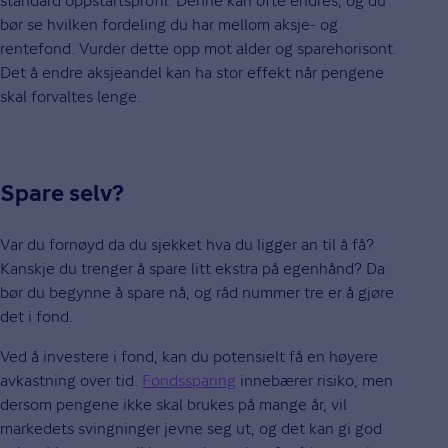
standard oppstartsprofil. Denne kan ofte endres, og du
bør se hvilken fordeling du har mellom aksje- og
rentefond. Vurder dette opp mot alder og sparehorisont.
Det å endre aksjeandel kan ha stor effekt når pengene
skal forvaltes lenge.
Spare selv?
Var du fornøyd da du sjekket hva du ligger an til å få?
Kanskje du trenger å spare litt ekstra på egenhånd? Da
bør du begynne å spare nå, og råd nummer tre er å gjøre
det i fond.
Ved å investere i fond, kan du potensielt få en høyere
avkastning over tid.
Fondssparing
innebærer risiko, men
dersom pengene ikke skal brukes på mange år, vil
markedets svingninger jevne seg ut, og det kan gi god