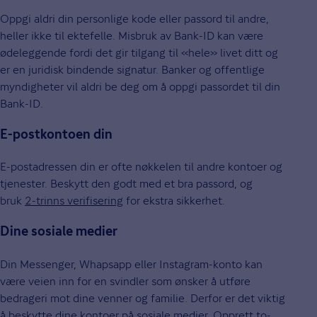
Oppgi aldri din personlige kode eller passord til andre,
heller ikke til ektefelle. Misbruk av Bank-ID kan være
ødeleggende fordi det gir tilgang til «hele» livet ditt og
er en juridisk bindende signatur. Banker og offentlige
myndigheter vil aldri be deg om å oppgi passordet til din
Bank-ID.
E-postkontoen din
E-postadressen din er ofte nøkkelen til andre kontoer og
tjenester. Beskytt den godt med et bra passord, og
bruk
2-trinns verifisering
for ekstra sikkerhet.
Dine sosiale medier
Din Messenger, Whapsapp eller Instagram-konto kan
være veien inn for en svindler som ønsker å utføre
bedrageri mot dine venner og familie. Derfor er det viktig
å beskytte dine kontoer på sosiale medier. Opprett to-