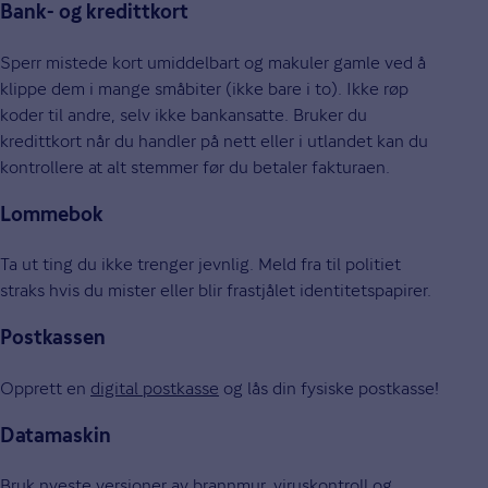
Bank- og kredittkort
Sperr mistede kort umiddelbart og makuler gamle ved å
klippe dem i mange småbiter (ikke bare i to). Ikke røp
koder til andre, selv ikke bankansatte. Bruker du
kredittkort når du handler på nett eller i utlandet kan du
kontrollere at alt stemmer før du betaler fakturaen.
Lommebok
Ta ut ting du ikke trenger jevnlig. Meld fra til politiet
straks hvis du mister eller blir frastjålet identitetspapirer.
Postkassen
Opprett en
digital postkasse
og lås din fysiske postkasse!
Datamaskin
Bruk nyeste versjoner av brannmur, viruskontroll og