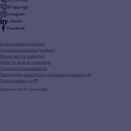
Bli oppringt
Instagram
LinkedIn
Facebook
Endre cookieinnstillinger
Informasjonskapsler (cookies)
Personvern og sikkerhet
Vilkår for bruk av nettsidene
Tilgjengelighetserklæring
Sammenlign prisene våre med andre selskaper på
Finansportalen.no
Opphavsrett © Gjensidige