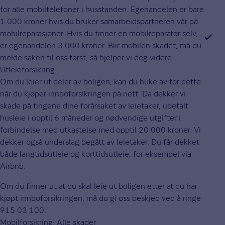
for alle mobiltelefoner i husstanden. Egenandelen er bare
1 000 kroner hvis du bruker samarbeidspartneren vår på
mobilreparasjoner. Hvis du finner en mobilreparatør selv,
er egenandelen 3 000 kroner. Blir mobilen skadet, må du
melde saken til oss først, så hjelper vi deg videre.
Utleieforsikring
Om du leier ut deler av boligen, kan du huke av for dette
når du kjøper innboforsikringen på nett. Da dekker vi
skade på tingene dine forårsaket av leietaker, ubetalt
husleie i opptil 6 måneder og nødvendige utgifter i
forbindelse med utkastelse med opptil 20 000 kroner. Vi
dekker også underslag begått av leietaker. Du får dekket
både langtidsutleie og korttidsutleie, for eksempel via
Airbnb.
Om du finner ut at du skal leie ut boligen etter at du har
kjøpt innboforsikringen, må du gi oss beskjed ved å ringe
915 03 100.
Mobilforsikring: Alle skader