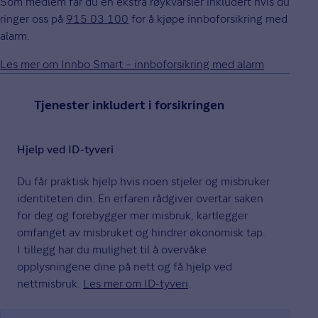
Som medlem får du én ekstra røykvarsler inkludert hvis du
ringer oss på
915 03 100
for å kjøpe innboforsikring med
alarm.
Les mer om Innbo Smart – innboforsikring med alarm
Tjenester inkludert i forsikringen
Hjelp ved ID-tyveri
Du får praktisk hjelp hvis noen stjeler og misbruker
identiteten din. En erfaren rådgiver overtar saken
for deg og forebygger mer misbruk, kartlegger
omfanget av misbruket og hindrer økonomisk tap.
I tillegg har du mulighet til å overvåke
opplysningene dine på nett og få hjelp ved
nettmisbruk.
Les mer om ID-tyveri
.