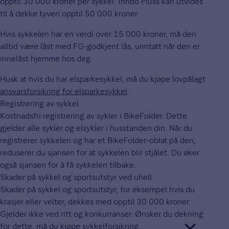
opptil 30 000 kroner per sykkel. Innbo Pluss kan utvides
til å dekke tyveri opptil 50 000 kroner.
Hvis sykkelen har en verdi over 15 000 kroner, må den
alltid være låst med FG-godkjent lås, unntatt når den er
innelåst hjemme hos deg.
Husk at hvis du har elsparkesykkel, må du kjøpe lovpålagt
ansvarsforsikring for elsparkesykkel
.
Registrering av sykkel
Kostnadsfri registrering av sykler i BikeFolder. Dette
gjelder alle sykler og elsykler i husstanden din. Når du
registrerer sykkelen og har et BikeFolder-oblat på den,
reduserer du sjansen for at sykkelen blir stjålet. Du øker
også sjansen for å få sykkelen tilbake.
Skader på sykkel og sportsutstyr ved uhell
Skader på sykkel og sportsutstyr, for eksempel hvis du
krasjer eller velter, dekkes med opptil 30 000 kroner.
Gjelder ikke ved ritt og konkurranser. Ønsker du dekning
for dette, må du
kjøpe sykkelforsikring.