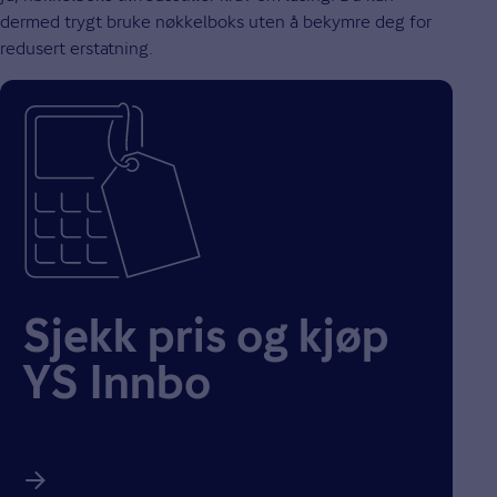
dermed trygt bruke nøkkelboks uten å bekymre deg for
redusert erstatning.
Sjekk pris og kjøp
YS Innbo