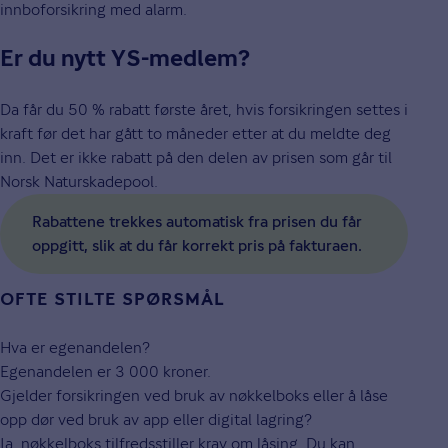
innboforsikring med alarm.
Er du nytt YS-medlem?
Da får du 50 % rabatt første året, hvis forsikringen settes i
kraft før det har gått to måneder etter at du meldte deg
inn. Det er ikke rabatt på den delen av prisen som går til
Norsk Naturskadepool.
Rabattene trekkes automatisk fra prisen du får
oppgitt, slik at du får korrekt pris på fakturaen.
OFTE STILTE SPØRSMÅL
Hva er egenandelen?
Egenandelen er 3 000 kroner.
Gjelder forsikringen ved bruk av nøkkelboks eller å låse
opp dør ved bruk av app eller digital lagring?
Ja, nøkkelboks tilfredsstiller krav om låsing. Du kan