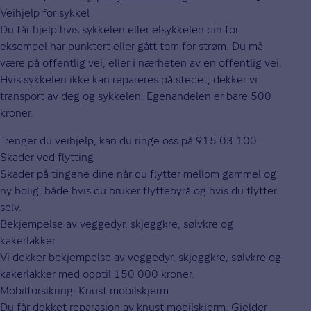
Veihjelp for sykkel
Du får hjelp hvis sykkelen eller elsykkelen din for
eksempel har punktert eller gått tom for strøm. Du må
være på offentlig vei, eller i nærheten av en offentlig vei.
Hvis sykkelen ikke kan repareres på stedet, dekker vi
transport av deg og sykkelen. Egenandelen er bare 500
kroner.
Trenger du veihjelp, kan du ringe oss på 915 03 100.
Skader ved flytting
Skader på tingene dine når du flytter mellom gammel og
ny bolig, både hvis du bruker flyttebyrå og hvis du flytter
selv.
Bekjempelse av veggedyr, skjeggkre, sølvkre og
kakerlakker
Vi dekker bekjempelse av veggedyr, skjeggkre, sølvkre og
kakerlakker med opptil 150 000 kroner.
Mobilforsikring: Knust mobilskjerm
Du får dekket reparasjon av knust mobilskjerm. Gjelder