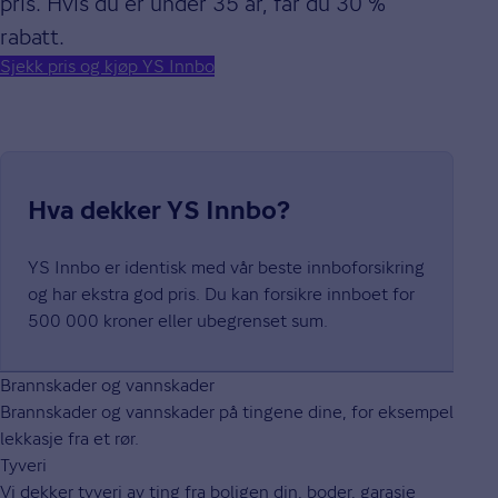
pris. Hvis du er under 35 år, får du 30 %
rabatt.
Sjekk pris og kjøp YS Innbo
Hva dekker YS Innbo?
YS Innbo er identisk med vår beste innboforsikring
og har ekstra god pris. ​Du kan forsikre innboet for
500 000 kroner eller ubegrenset sum.
Brannskader og vannskader
Brannskader og vannskader på tingene dine, for eksempel
lekkasje fra et rør.
Tyveri
Vi dekker tyveri av ting fra boligen din, boder, garasje