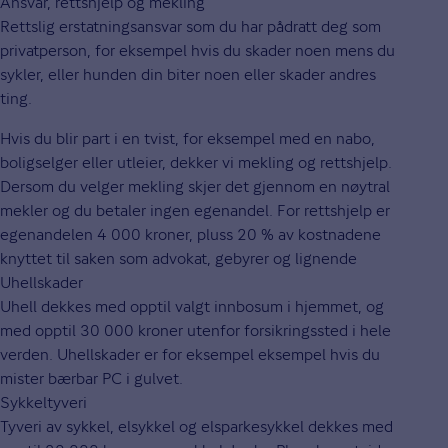
Ansvar, rettshjelp og mekling
Rettslig erstatningsansvar som du har pådratt deg som
privatperson, for eksempel hvis du skader noen mens du
sykler, eller hunden din biter noen eller skader andres
ting.
Hvis du blir part i en tvist, for eksempel med en nabo,
boligselger eller utleier, dekker vi mekling og rettshjelp.
Dersom du velger mekling skjer det gjennom en nøytral
mekler og du betaler ingen egenandel. For rettshjelp er
egenandelen 4 000 kroner, pluss 20 % av kostnadene
knyttet til saken som advokat, gebyrer og lignende
Uhellskader
Uhell dekkes med opptil valgt innbosum i hjemmet, og
med opptil 30 000 kroner utenfor forsikringssted i hele
verden. Uhellskader er for eksempel eksempel hvis du
mister bærbar PC i gulvet.
Sykkeltyveri
Tyveri av sykkel, elsykkel og elsparkesykkel dekkes med