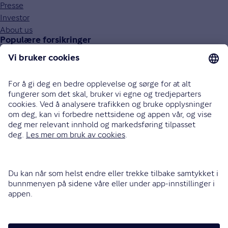
Presse
Investor
About us
Populære forsikringer
Bilforsikring
Reiseforsikring
Innboforsikring
Husforsikring
Livsforsikring
Barneforsikring
Alle forsikringer
915 03 100
Bli oppringt
Instagram
LinkedIn
Facebook
Endre cookieinnstillinger
Informasjonskapsler (cookies)