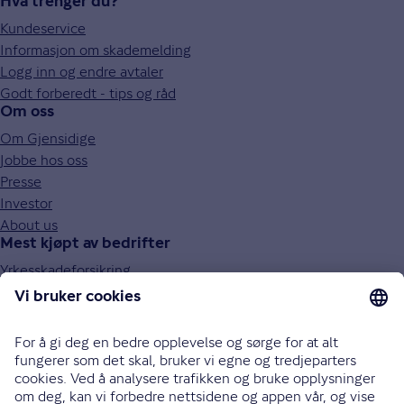
Hva trenger du?
Kundeservice
Informasjon om skademelding
Logg inn og endre avtaler
Godt forberedt - tips og råd
Om oss
Om Gjensidige
Jobbe hos oss
Presse
Investor
About us
Mest kjøpt av bedrifter
Yrkesskadeforsikring
Obligatorisk tjenestepensjon (OTP)
Behandlingsforsikring
Bilforsikring for bedrifter
Ansvarsforsikring
Reiseforsikring for bedrifter
Eiendelsforsikring