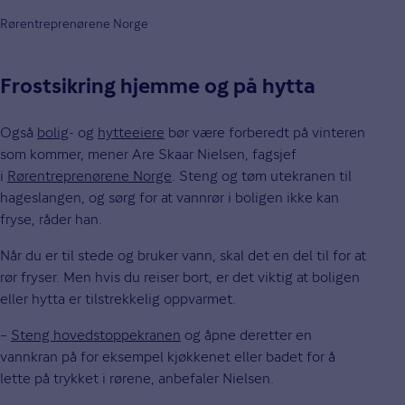
Rørentreprenørene Norge
Frostsikring hjemme og på hytta
Også
bolig
- og
hytteeiere
bør være forberedt på vinteren
som kommer, mener Are Skaar Nielsen, fagsjef
i
Rørentreprenørene Norge
. Steng og tøm utekranen til
hageslangen, og sørg for at vannrør i boligen ikke kan
fryse, råder han.
Når du er til stede og bruker vann, skal det en del til for at
rør fryser. Men hvis du reiser bort, er det viktig at boligen
eller hytta er tilstrekkelig oppvarmet.
–
Steng hovedstoppekranen
og åpne deretter en
vannkran på for eksempel kjøkkenet eller badet for å
lette på trykket i rørene, anbefaler Nielsen.