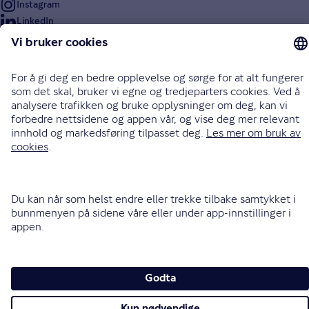
Instagram
LinkedIn
Facebook
Endre cookieinnstillinger
Informasjonskapsler (cookies)
Personvern og sikkerhet
Vilkår for bruk av nettsidene
Tilgjengelighetserklæring
Sammenlign prisene våre med andre selskaper på
Finansportalen.no
Opphavsrett © Gjensidige