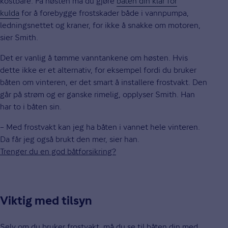
kostbare. På høsten må du gjøre
båten din klar for
kulda
for å forebygge frostskader både i vannpumpa,
ledningsnettet og kraner, for ikke å snakke om motoren,
sier Smith.
Det er vanlig å tømme vanntankene om høsten. Hvis
dette ikke er et alternativ, for eksempel fordi du bruker
båten om vinteren, er det smart å installere frostvakt. Den
går på strøm og er ganske rimelig, opplyser Smith. Han
har to i båten sin.
– Med frostvakt kan jeg ha båten i vannet hele vinteren.
Da får jeg også brukt den mer, sier han.
Trenger du en god båtforsikring?
Viktig med tilsyn
Selv om du bruker frostvakt, må du se til båten din med