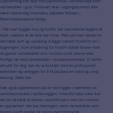
Oppvarming kan skje med panelovner, varmepumpe eller
varmekabler i gulv. Frostvakt skal i utgangspunktet ikke
være nødvendig innendørs, påpeker Nielsen i
Rørentreprenørene Norge.
– Når man bygger hus og hytter, bør vannrørene legges så
dypt i bakken at de ikke kan fryse. Men på noen steder er
det både dyrt og vanskelig å legge vannet frostfritt inn i
bygningen. Som erstatning for frostfri dybde bruker man
da gjerne varmekabler som tvinnes rundt rørene eller
ferdige rør med varmekabler i isolasjonsstrømpe. Er dette
aktuelt for deg, bør du ta kontakt med en profesjonell
elektriker og rørlegger for å få på plass en solid og varig
løsning, råder han.
Vær også oppmerksom på rør som ligger i nærheten av
ventilasjonsluker i kjellerveggen. Innenfor slike luker kan
det bli så kaldt at rørene «punktfryser» selv om rommet
er oppvarmet. Her kan løsningen være varmekabler som
legges rundt rørene og styres med termostat.