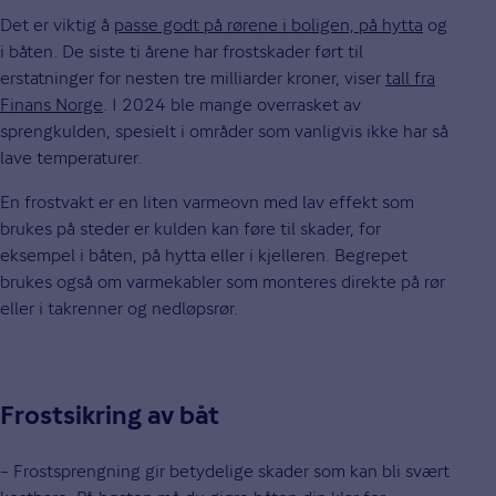
Det er viktig å
passe godt på rørene ­i boligen, på hytta
og
i båten. De siste ti årene har frostskader ført til
erstatninger for nesten tre milliarder kroner, viser
tall fra
Finans Norge
. I 2024 ble mange overrasket av
sprengkulden, spesielt i områder som vanligvis ikke har så
lave temperaturer.
En frostvakt er en liten varmeovn med lav effekt som
brukes på steder er kulden kan føre til skader, for
eksempel i båten, på hytta eller i kjelleren. Begrepet
brukes også om varmekabler som monteres direkte på rør
eller i takrenner og nedløpsrør.
Frostsikring av båt
– Frostsprengning gir betydelige skader som kan bli svært