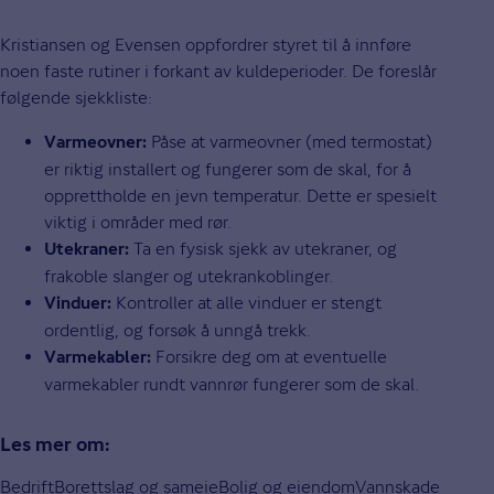
Kristiansen og Evensen oppfordrer styret til å innføre
noen faste rutiner i forkant av kuldeperioder. De foreslår
følgende sjekkliste:
Påse at varmeovner (med termostat)
Varmeovner:
er riktig installert og fungerer som de skal, for å
opprettholde en jevn temperatur. Dette er spesielt
viktig i områder med rør.
Ta en fysisk sjekk av utekraner, og
Utekraner:
frakoble slanger og utekrankoblinger.
Kontroller at alle vinduer er stengt
Vinduer:
ordentlig, og forsøk å unngå trekk.
Forsikre deg om at eventuelle
Varmekabler:
varmekabler rundt vannrør fungerer som de skal.
Les mer om:
Bedrift
Borettslag og sameie
Bolig og eiendom
Vannskade