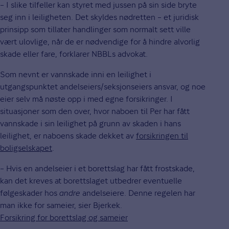
– I slike tilfeller kan styret med jussen på sin side bryte
seg inn i leiligheten. Det skyldes nødretten – et juridisk
prinsipp som tillater handlinger som normalt sett ville
vært ulovlige, når de er nødvendige for å hindre alvorlig
skade eller fare, forklarer NBBLs advokat.
Som nevnt er vannskade inni en leilighet i
utgangspunktet andelseiers/seksjonseiers ansvar, og noe
eier selv må nøste opp i med egne forsikringer. I
situasjoner som den over, hvor naboen til Per har fått
vannskade i sin leilighet på grunn av skaden i hans
leilighet, er naboens skade dekket av
forsikringen til
boligselskapet
.
– Hvis en andelseier i et borettslag har fått frostskade,
kan det kreves at borettslaget utbedrer eventuelle
følgeskader hos
andre
andelseiere. Denne regelen har
man ikke for sameier, sier Bjerkek.
Forsikring for borettslag og sameier