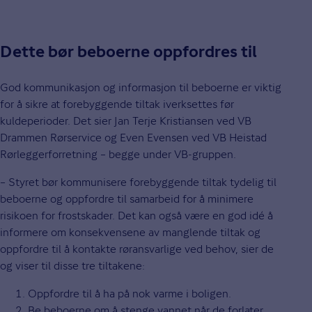
Dette bør beboerne oppfordres til
God kommunikasjon og informasjon til beboerne er viktig
for å sikre at forebyggende tiltak iverksettes før
kuldeperioder. Det sier Jan Terje Kristiansen ved VB
Drammen Rørservice og Even Evensen ved VB Heistad
Rørleggerforretning – begge under VB-gruppen.
– Styret bør kommunisere forebyggende tiltak tydelig til
beboerne og oppfordre til samarbeid for å minimere
risikoen for frostskader. Det kan også være en god idé å
informere om konsekvensene av manglende tiltak og
oppfordre til å kontakte røransvarlige ved behov, sier de
og viser til disse tre tiltakene:
Oppfordre til å ha på nok varme i boligen.
Be beboerne om å stenge vannet når de forlater