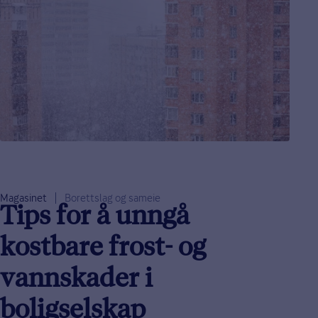
Magasinet
Borettslag og sameie
Tips for å unngå
kostbare frost- og
vannskader i
boligselskap