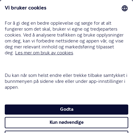
Bilforsikring
Reiseforsikring
Innboforsikring
Husforsikring
Livsforsikring
Barneforsikring
Alle forsikringer
915 03 100
Bli oppringt
Instagram
LinkedIn
Facebook
Endre cookieinnstillinger
Informasjonskapsler (cookies)
Personvern og sikkerhet
Vilkår for bruk av nettsidene
Tilgjengelighetserklæring
Sammenlign prisene våre med andre selskaper på