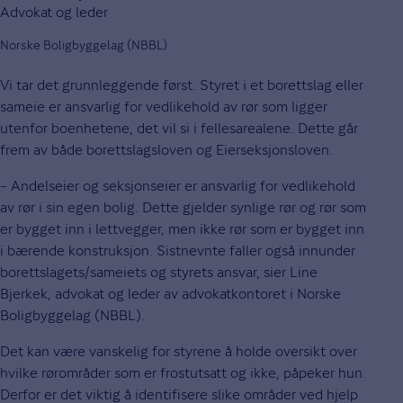
Advokat og leder
Norske Boligbyggelag (NBBL)
Vi tar det grunnleggende først. Styret i et borettslag eller
sameie er ansvarlig for vedlikehold av rør som ligger
utenfor boenhetene, det vil si i fellesarealene. Dette går
frem av både borettslagsloven og Eierseksjonsloven.
– Andelseier og seksjonseier er ansvarlig for vedlikehold
av rør i sin egen bolig. Dette gjelder synlige rør og rør som
er bygget inn i lettvegger, men ikke rør som er bygget inn
i bærende konstruksjon. Sistnevnte faller også innunder
borettslagets/sameiets og styrets ansvar, sier Line
Bjerkek, advokat og leder av advokatkontoret i Norske
Boligbyggelag (NBBL).
Det kan være vanskelig for styrene å holde oversikt over
hvilke rørområder som er frostutsatt og ikke, påpeker hun.
Derfor er det viktig å identifisere slike områder ved hjelp