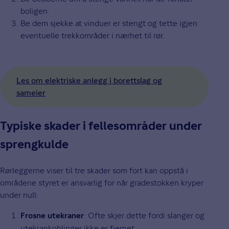
boligen.
Be dem sjekke at vinduer er stengt og tette igjen
eventuelle trekkområder i nærhet til rør.
Les om elektriske anlegg i borettslag og
sameier
Typiske skader i fellesområder under
sprengkulde
Rørleggerne viser til tre skader som fort kan oppstå i
områdene styret er ansvarlig for når gradestokken kryper
under null:
: Ofte skjer dette fordi slanger og
Frosne utekraner
utekrankoblinger ikke er fjernet.