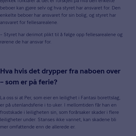
Bjerkek forklarer at det er forskjell på hva den enkelte
beboer kan gjøre selv og hva styret har ansvaret for. Den
enkelte beboer har ansvaret for sin bolig, og styret har
ansvaret for fellesarealene.
– Styret har derimot plikt til å følge opp fellesarealene og
rørene de har ansvar for.
Hva hvis det drypper fra naboen over
– som er på ferie?
La oss si at Per, som eier en leilighet i Fantasi borettslag,
er på utenlandsferie i to uker. I mellomtiden får han en
frostskade i leiligheten sin, som forårsaker skader i flere
leiligheter under. Stanses ikke vannet, kan skadene bli
mer omfattende enn de allerede er.