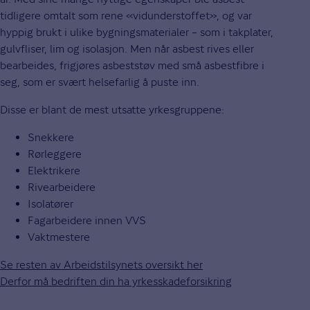
tidligere omtalt som rene «vidunderstoffet», og var
hyppig brukt i ulike bygningsmaterialer – som i takplater,
gulvfliser, lim og isolasjon. Men når asbest rives eller
bearbeides, frigjøres asbeststøv med små asbestfibre i
seg, som er svært helsefarlig å puste inn.
Disse er blant de mest utsatte yrkesgruppene:
Snekkere
Rørleggere
Elektrikere
Rivearbeidere
Isolatører
Fagarbeidere innen VVS
Vaktmestere
Se resten av Arbeidstilsynets oversikt her
Derfor må bedriften din ha yrkesskadeforsikring