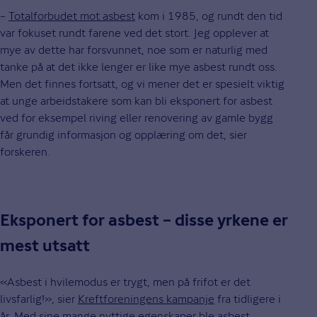
–
Totalforbudet mot asbest
kom i 1985, og rundt den tid
var fokuset rundt farene ved det stort. Jeg opplever at
mye av dette har forsvunnet, noe som er naturlig med
tanke på at det ikke lenger er like mye asbest rundt oss.
Men det finnes fortsatt, og vi mener det er spesielt viktig
at unge arbeidstakere som kan bli eksponert for asbest
ved for eksempel riving eller renovering av gamle bygg
får grundig informasjon og opplæring om det, sier
forskeren.
Eksponert for asbest – disse yrkene er
mest utsatt
«Asbest i hvilemodus er trygt, men på frifot er det
livsfarlig!», sier
Kreftforeningens kampanje
fra tidligere i
år. Med sine mange nyttige egenskaper ble asbest