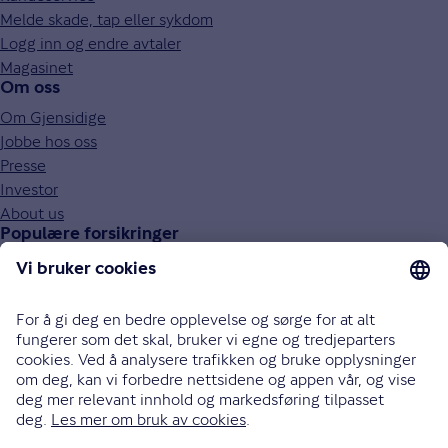
Melde skade, tap eller sykdom
Logg inn og endre avtaler
Magasinet
Om oss
Om Gjensidige
Jobbe hos oss
Presse
Investor
About us
Populære forsikringer
Bilforsikring
Reiseforsikring
Innboforsikring
Husforsikring
Livsforsikring
Barneforsikring
Alle forsikringer
915 03 100