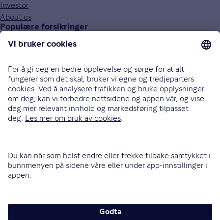
Investor
About us
Populære forsikringer
Bilforsikring
Reiseforsikring
Innboforsikring
Husforsikring
Livsforsikring
Barneforsikring
Alle forsikringer
915 03 100
Bli oppringt
Instagram
LinkedIn
Facebook
Endre cookieinnstillinger
Informasjonskapsler (cookies)
Personvern og sikkerhet