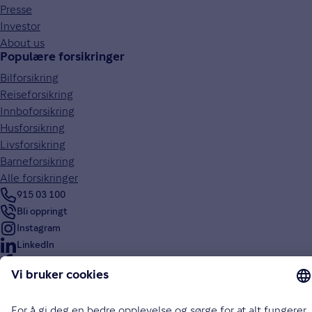
Presse
Investor
About us
Populære forsikringer
Bilforsikring
Reiseforsikring
Innboforsikring
Husforsikring
Livsforsikring
Barneforsikring
Alle forsikringer
915 03 100
Bli oppringt
Instagram
LinkedIn
Facebook
Endre cookieinnstillinger