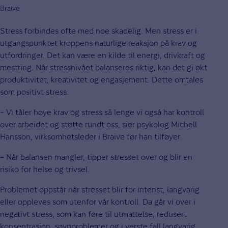
Braive
Stress forbindes ofte med noe skadelig. Men stress er i
utgangspunktet kroppens naturlige reaksjon på krav og
utfordringer. Det kan være en kilde til energi, drivkraft og
mestring. Når stressnivået balanseres riktig, kan det gi økt
produktivitet, kreativitet og engasjement. Dette omtales
som positivt stress.
– Vi tåler høye krav og stress så lenge vi også har kontroll
over arbeidet og støtte rundt oss, sier psykolog Michell
Hansson, virksomhetsleder i Braive før han tilføyer.
– Når balansen mangler, tipper stresset over og blir en
risiko for helse og trivsel.
Problemet oppstår når stresset blir for intenst, langvarig
eller oppleves som utenfor vår kontroll. Da går vi over i
negativt stress, som kan føre til utmattelse, redusert
konsentrasjon, søvnproblemer og i verste fall langvarig