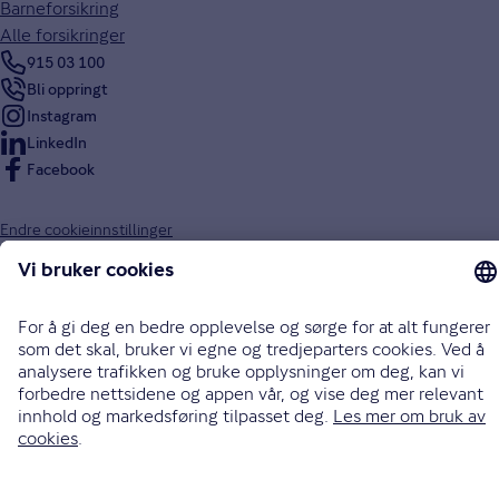
Barneforsikring
Alle forsikringer
915 03 100
Bli oppringt
Instagram
LinkedIn
Facebook
Endre cookieinnstillinger
Informasjonskapsler (cookies)
Personvern og sikkerhet
Vilkår for bruk av nettsidene
Tilgjengelighetserklæring
Sammenlign prisene våre med andre selskaper på
Finansportalen.no
Opphavsrett © Gjensidige