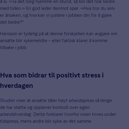
å si: «Ta det rolig hjemme en stund, så blir det nok bedre
med tiden.» En god leder derimot spør: «Hva tror du selv
er årsaken, og hva kan vi justere i jobben din for å gjøre
det bedre?"
Hansson er tydelig på at denne forskjellen kan avgjøre om
ansatte blir sykemeldte – eller faktisk klarer å komme
tilbake i jobb.
Hva som bidrar til positivt stress i
hverdagen
Studier viser at ansatte tåler høyt arbeidspress så lenge
de har støtte og opplever kontroll over egen
arbeidshverdag. Dette forklarer hvorfor noen trives under
tidspress, mens andre blir syke av det samme.