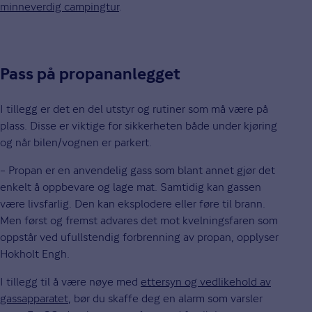
minneverdig campingtur
.
Pass på propananlegget
I tillegg er det en del utstyr og rutiner som må være på
plass. Disse er viktige for sikkerheten både under kjøring
og når bilen/vognen er parkert.
– Propan er en anvendelig gass som blant annet gjør det
enkelt å oppbevare og lage mat. Samtidig kan gassen
være livsfarlig. Den kan eksplodere eller føre til brann.
Men først og fremst advares det mot kvelningsfaren som
oppstår ved ufullstendig forbrenning av propan, opplyser
Hokholt Engh.
I tillegg til å være nøye med
ettersyn og vedlikehold av
gassapparatet
, bør du skaffe deg en alarm som varsler