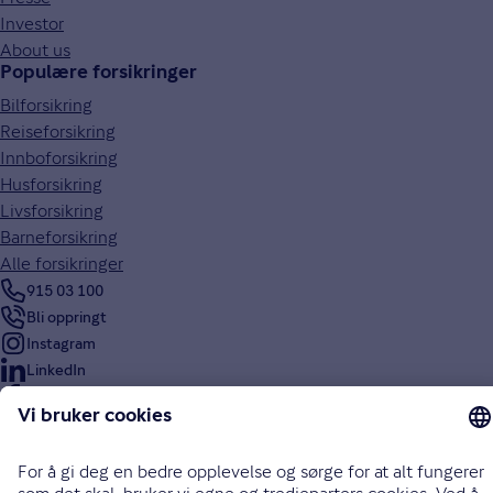
Investor
About us
Populære forsikringer
Bilforsikring
Reiseforsikring
Innboforsikring
Husforsikring
Livsforsikring
Barneforsikring
Alle forsikringer
915 03 100
Bli oppringt
Instagram
LinkedIn
Facebook
Endre cookieinnstillinger
Informasjonskapsler (cookies)