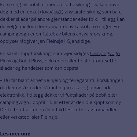
Forsikring av bobil minner om bilforsikring. Du kan nøye
deg med en enkel (lovpålagt) ansvarsforsikring som bare
dekker skader på andre gjenstander eller folk. I tillegg kan
du velge mellom flere varianter av kaskoforsikringer. En
campingvogn er omfattet av bilens ansvarsforsikring,
opplyser rådgiver Jan Fleinsjø i Gjensidige.
En såkalt toppforsikring, som Gjensidiges
Campingvogn
Pluss
og Bobil Pluss, dekker de aller fleste uforutsette
skader og hendelser som kan oppstå.
– Du får blant annet veihjelp og feriegaranti. Forsikringen
dekker også skader på motor, girkasse og tilhørende
elektronikk. I tillegg dekker vi fuktskader på bobil eller
campingvogn i opptil 15 år etter at den ble kjøpt som ny.
Dette forutsetter en årlig fukttest utført av forhandler
eller verksted, sier Fleinsjø.
Les mer om: