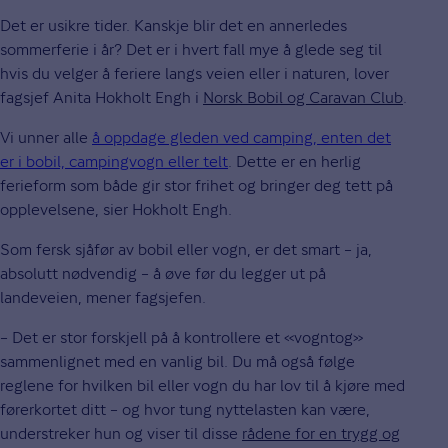
Det er usikre tider. Kanskje blir det en annerledes
sommerferie i år? Det er i hvert fall mye å glede seg til
hvis du velger å feriere langs veien eller i naturen, lover
fagsjef Anita Hokholt Engh i
Norsk Bobil og Caravan Club
.
Vi unner alle
å oppdage gleden ved camping, enten det
er i bobil, campingvogn eller telt
. Dette er en herlig
ferieform som både gir stor frihet og bringer deg tett på
opplevelsene, sier Hokholt Engh.
Som fersk sjåfør av bobil eller vogn, er det smart – ja,
absolutt nødvendig – å øve før du legger ut på
landeveien, mener fagsjefen.
– Det er stor forskjell på å kontrollere et «vogntog»
sammenlignet med en vanlig bil. Du må også følge
reglene for hvilken bil eller vogn du har lov til å kjøre med
førerkortet ditt – og hvor tung nyttelasten kan være,
understreker hun og viser til disse
rådene for en trygg og