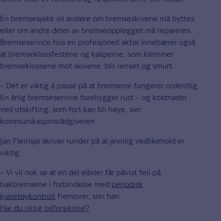
En bremsesjekk vil avsløre om bremseskivene må byttes
eller om andre deler av bremseopplegget må repareres.
Bremseservice hos en profesjonell aktør innebærer også
at bremseklossfestene og kaliperne, som klemmer
bremseklossene mot skivene, blir renset og smurt.
– Det er viktig å passe på at bremsene fungerer ordentlig.
En årlig bremseservice forebygger rust – og kostnader
ved utskifting, som fort kan bli høye, sier
kommunikasjonsrådgiveren.
Jan Fleinsjø skriver runder på at jevnlig vedlikehold er
viktig.
– Vi vil nok se at en del elbiler får påvist feil på
bakbremsene i forbindelse med
periodisk
kjøretøykontroll
fremover, sier han.
Har du riktig bilforsikring?