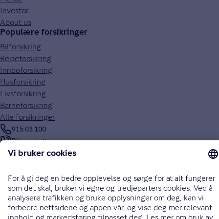
Investor
About us
Populære forsikringer
Bilforsikring
Reiseforsikring
Innboforsikring
Husforsikring
Livsforsikring
Barneforsikring
Alle forsikringer
915 03 100
Bli oppringt
Instagram
LinkedIn
Facebook
Endre cookieinnstillinger
Informasjonskapsler (cookies)