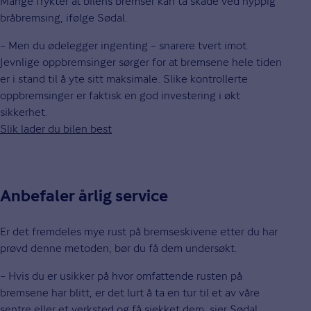
Mange frykter at bilens bremser kan ta skade ved hyppig
bråbremsing, ifølge Sødal.
– Men du ødelegger ingenting – snarere tvert imot.
Jevnlige oppbremsinger sørger for at bremsene hele tiden
er i stand til å yte sitt maksimale. Slike kontrollerte
oppbremsinger er faktisk en god investering i økt
sikkerhet.
Slik lader du bilen best
Anbefaler årlig service
Er det fremdeles mye rust på bremseskivene etter du har
prøvd denne metoden, bør du få dem undersøkt.
– Hvis du er usikker på hvor omfattende rusten på
bremsene har blitt, er det lurt å ta en tur til et av våre
sentre eller et verksted og få sjekket dem, sier Sødal.