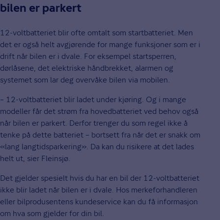
bilen er parkert
12-voltbatteriet blir ofte omtalt som startbatteriet. Men
det er også helt avgjørende for mange funksjoner som er i
drift når bilen er i dvale. For eksempel startsperren,
dørlåsene, det elektriske håndbrekket, alarmen og
systemet som lar deg overvåke bilen via mobilen.
– 12-voltbatteriet blir ladet under kjøring. Og i mange
modeller får det strøm fra hovedbatteriet ved behov også
når bilen er parkert. Derfor trenger du som regel ikke å
tenke på dette batteriet – bortsett fra når det er snakk om
«lang langtidsparkering». Da kan du risikere at det lades
helt ut, sier Fleinsjø.
Det gjelder spesielt hvis du har en bil der 12-voltbatteriet
ikke blir ladet når bilen er i dvale. Hos merkeforhandleren
eller bilprodusentens kundeservice kan du få informasjon
om hva som gjelder for din bil.