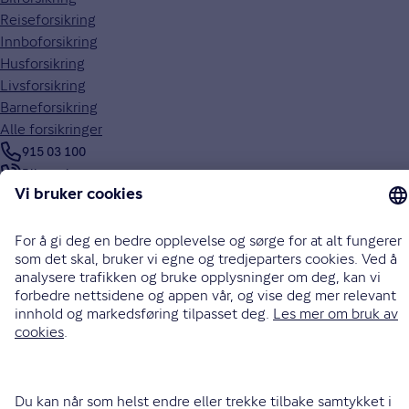
Reiseforsikring
Innboforsikring
Husforsikring
Livsforsikring
Barneforsikring
Alle forsikringer
915 03 100
Bli oppringt
Instagram
LinkedIn
Facebook
Endre cookieinnstillinger
Informasjonskapsler (cookies)
Personvern og sikkerhet
Vilkår for bruk av nettsidene
Tilgjengelighetserklæring
Sammenlign prisene våre med andre selskaper på
Finansportalen.no