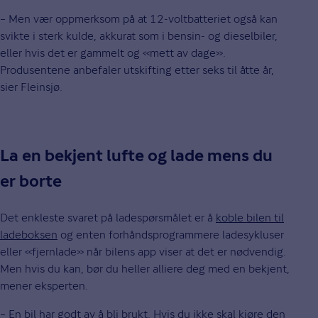
– Men vær oppmerksom på at 12-voltbatteriet også kan
svikte i sterk kulde, akkurat som i bensin- og dieselbiler,
eller hvis det er gammelt og «mett av dage».
Produsentene anbefaler utskifting etter seks til åtte år,
sier Fleinsjø.
La en bekjent lufte og lade mens du
er borte
Det enkleste svaret på ladespørsmålet er å
koble bilen til
ladeboksen
og enten forhåndsprogrammere ladesykluser
eller «fjernlade» når bilens app viser at det er nødvendig.
Men hvis du kan, bør du heller alliere deg med en bekjent,
mener eksperten.
– En bil har godt av å bli brukt. Hvis du ikke skal kjøre den