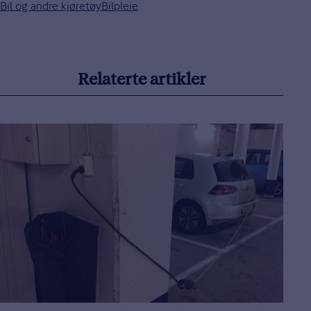
Bil og andre kjøretøy
Bilpleie
Relaterte artikler