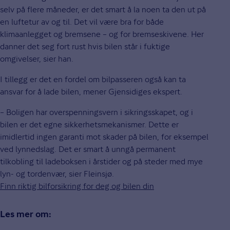
selv på flere måneder, er det smart å la noen ta den ut på
en luftetur av og til. Det vil være bra for både
klimaanlegget og bremsene – og for bremseskivene. Her
danner det seg fort rust hvis bilen står i fuktige
omgivelser, sier han.
I tillegg er det en fordel om bilpasseren også kan ta
ansvar for å lade bilen, mener Gjensidiges ekspert.
– Boligen har overspenningsvern i sikringsskapet, og i
bilen er det egne sikkerhetsmekanismer. Dette er
imidlertid ingen garanti mot skader på bilen, for eksempel
ved lynnedslag. Det er smart å unngå permanent
tilkobling til ladeboksen i årstider og på steder med mye
lyn- og tordenvær, sier Fleinsjø.
Finn riktig bilforsikring for deg og bilen din
Les mer om: