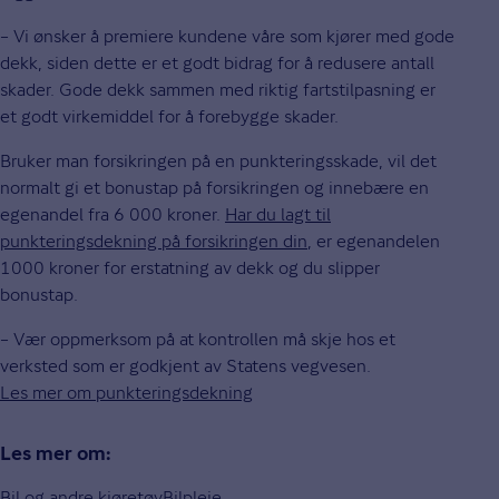
– Vi ønsker å premiere kundene våre som kjører med gode
dekk, siden dette er et godt bidrag for å redusere antall
skader. Gode dekk sammen med riktig fartstilpasning er
et godt virkemiddel for å forebygge skader.
Bruker man forsikringen på en punkteringsskade, vil det
normalt gi et bonustap på forsikringen og innebære en
egenandel fra 6 000 kroner.
Har du lagt til
punkteringsdekning på forsikringen din
, er egenandelen
1000 kroner for erstatning av dekk og du slipper
bonustap.
– Vær oppmerksom på at kontrollen må skje hos et
verksted som er godkjent av Statens vegvesen.
Les mer om punkteringsdekning
Les mer om:
Bil og andre kjøretøy
Bilpleie