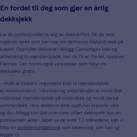
En fordel til deg som gjør en årlig
dekksjekk
Lar du profesjonelle ta seg av dekkskiftet, får du som
regel en sjekk som sier noe om dekkenes tilstand med på
kjøpet. Oppfyller dekkene i tillegg Gjensidiges krav og
anbefaling til mønsterdybde, kan du få en fordel, opplyser
Fleinsjø. Det finnes også verksteder som tilbyr en
dekksjekk gratis.
– Husk at Statens vegvesens krav til mønsterdybde
er
minimumskrav
. Våre krav og anbefalinger er minst fire
millimeter mønsterdybde på vinterdekk og minst tre på
sommerdekk. Hvis dekkene dine oppfyller kravene våre
og du i tillegg kan dokumentere utført dekksjekk hos en
profesjonell aktør i løpet av de siste 12 månedene, kan vi
tilby en
punkteringsdekning
som belønning, sier han og
legger til: