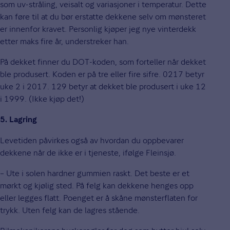
som uv-stråling, veisalt og variasjoner i temperatur. Dette
kan føre til at du bør erstatte dekkene selv om mønsteret
er innenfor kravet. Personlig kjøper jeg nye vinterdekk
etter maks fire år, understreker han.
På dekket finner du DOT-koden, som forteller når dekket
ble produsert. Koden er på tre eller fire sifre. 0217 betyr
uke 2 i 2017. 129 betyr at dekket ble produsert i uke 12
i 1999. (Ikke kjøp det!)
5. Lagring
Levetiden påvirkes også av hvordan du oppbevarer
dekkene når de ikke er i tjeneste, ifølge Fleinsjø.
– Ute i solen hardner gummien raskt. Det beste er et
mørkt og kjølig sted. På felg kan dekkene henges opp
eller legges flatt. Poenget er å skåne mønsterflaten for
trykk. Uten felg kan de lagres stående.