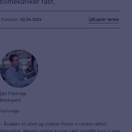
bilmekaniker fast.
Kopier lenke
Publisert
02.04.2024
Jan Fleinsjø
Bilekspert
Gjensidige
– Årsaken til uhell og ulykker finner vi nesten alltid i
førersetet. Mange ulykker kunne vært unngått hvis vi som