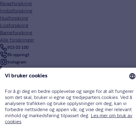
Reiseforsikring
Innboforsikring
Husforsikring
Livsforsikring
Barneforsikring
Alle forsikringer
915 03 100
Bli oppringt
Instagram
LinkedIn
Facebook
Endre cookieinnstillinger
Informasjonskapsler (cookies)
Personvern og sikkerhet
Vilkår for bruk av nettsidene
Tilgjengelighetserklæring
Sammenlign prisene våre med andre selskaper på
Finansportalen.no