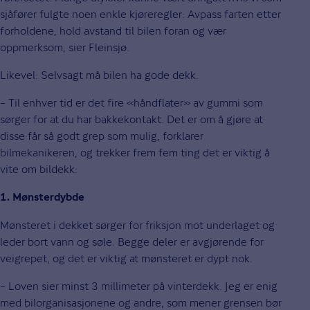
sjåfører fulgte noen enkle kjøreregler: Avpass farten etter
forholdene, hold avstand til bilen foran og vær
oppmerksom, sier Fleinsjø.
Likevel: Selvsagt må bilen ha gode dekk.
– Til enhver tid er det fire «håndflater» av gummi som
sørger for at du har bakkekontakt. Det er om å gjøre at
disse får så godt grep som mulig, forklarer
bilmekanikeren, og trekker frem fem ting det er viktig å
vite om bildekk:
1. Mønsterdybde
Mønsteret i dekket sørger for friksjon mot underlaget og
leder bort vann og søle. Begge deler er avgjørende for
veigrepet, og det er viktig at mønsteret er dypt nok.
– Loven sier minst 3 millimeter på vinterdekk. Jeg er enig
med bilorganisasjonene og andre, som mener grensen bør