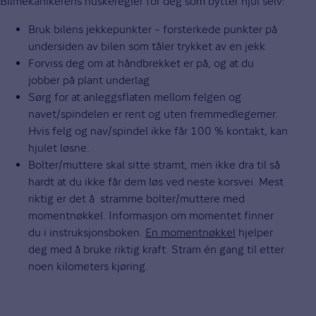
Bilmekanikerens huskeregler for deg som bytter hjul selv:
Bruk bilens jekkepunkter – forsterkede punkter på
undersiden av bilen som tåler trykket av en jekk
Forviss deg om at håndbrekket er på, og at du
jobber på plant underlag
Sørg for at anleggsflaten mellom felgen og
navet/spindelen er rent og uten fremmedlegemer.
Hvis felg og nav/spindel ikke får 100 % kontakt, kan
hjulet løsne.
Bolter/muttere skal sitte stramt, men ikke dra til så
hardt at du ikke får dem løs ved neste korsvei. Mest
riktig er det å stramme bolter/muttere med
momentnøkkel. Informasjon om momentet finner
du i instruksjonsboken.
En momentnøkkel
hjelper
deg med å bruke riktig kraft. Stram én gang til etter
noen kilometers kjøring.