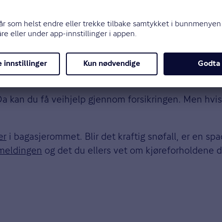
t
Da kan du få veihjelp gjennom forsikringen. Men hvis 
er
i bagasjerommet. Blir det kraftig snøfall, er en spa
rmeldingen
og det du ellers vet om kjøreforholdene de