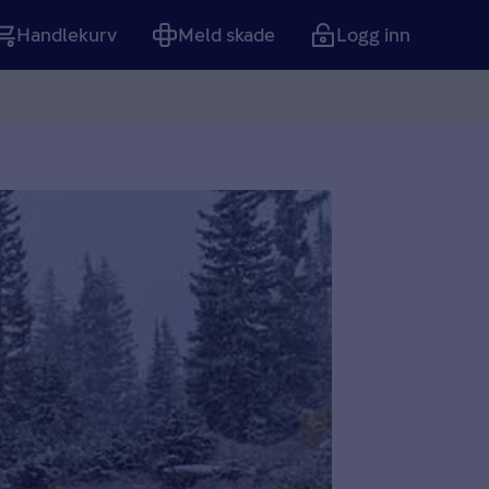
Handlekurv
Meld skade
Logg inn
Tom