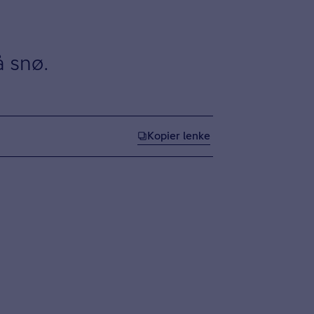
å snø.
Kopier lenke