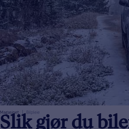
Magasinet
Bilpleie
Slik gjør du bile