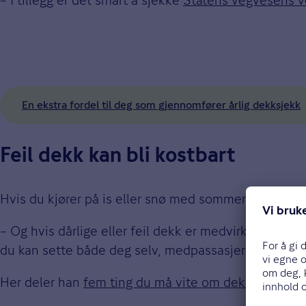
En ekstra fordel til deg som gjennomfører årlig dekksjekk
Feil dekk kan bli kostbart
Hvis du kjører på is eller snø med sommerdekk, kan d
– Og hvis dårlige eller feil dekk er medvirkende årsak
du kan sette både deg selv, medpassasjerer og andre t
Her deler han
fem ting du må vite om dekkene på bi