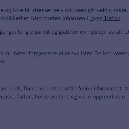
ede
og
ikke bli stresset selv om køen går veldig sakte.
trafikksikkerhet Bård Morten Johansen i
Trygg Trafikk
.
ganger lengre på våt og glatt vei enn på tørr asfalt. D
hvis du møter fotgjengere eller syklister. De kan være
en.
kjer uhell, finner vi nesten alltid feilen i førersete
 avpasse farten, holde avstand og være oppmerksom.