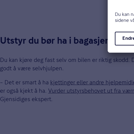
Utstyr du bør ha i bagasjeromme
Du kan kjøre deg fast selv om bilen er riktig skodd. 
godt å være selvhjulpen.
– Det er smart å ha
kjettinger eller andre hjelpemidl
er også kjekt å ha.
Vurder utstyrsbehovet ut fra væ
Gjensidiges ekspert.