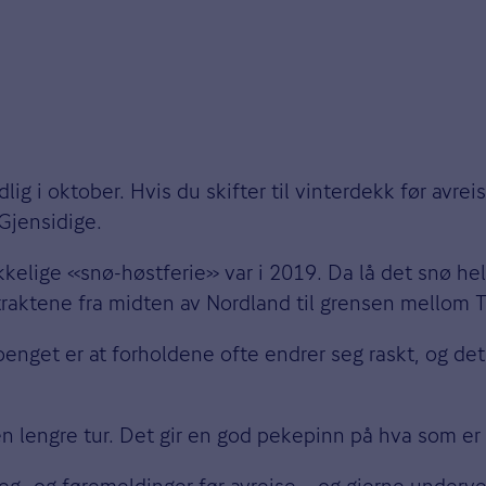
lig i oktober. Hvis du skifter til vinterdekk før avrei
 Gjensidige.
ikkelige «snø-høstferie» var i 2019. Da lå det snø helt
etraktene fra midten av Nordland til grensen mellom 
enget er at forholdene ofte endrer seg raskt, og det 
en lengre tur. Det gir en god pekepinn på hva som er 
eg- og føremeldinger
før avreise – og gjerne undervei