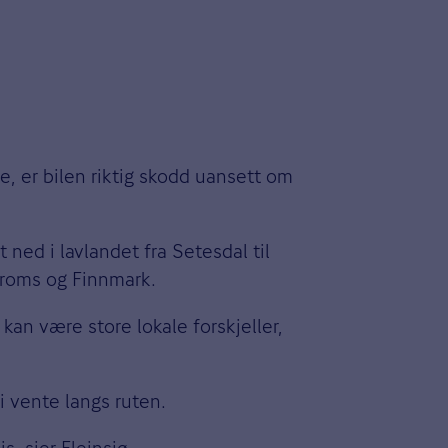
se, er bilen riktig skodd uansett om
 ned i lavlandet fra Setesdal til
Troms og Finnmark.
kan være store lokale forskjeller,
i vente langs ruten.
s, sier Fleinsjø.