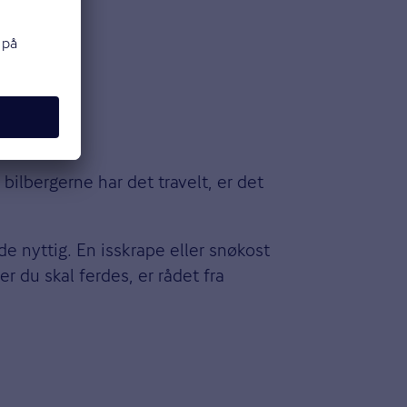
bilbergerne har det travelt, er det
de nyttig. En isskrape eller snøkost
r du skal ferdes, er rådet fra