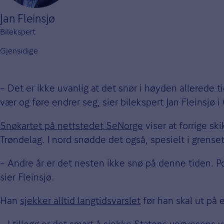
Jan Fleinsjø
Bilekspert
Gjensidige
– Det er ikke uvanlig at det snør i høyden allerede tid
vær og føre endrer seg, sier bilekspert Jan Fleinsjø i
Snøkartet på nettstedet SeNorge
viser at forrige sk
Trøndelag. I nord snødde det også, spesielt i grens
– Andre år er det nesten ikke snø på denne tiden. Po
sier Fleinsjø.
Han
sjekker alltid langtidsvarslet
før han skal ut på 
– I tillegg er det smart å sjekke
Statens vegvesens v