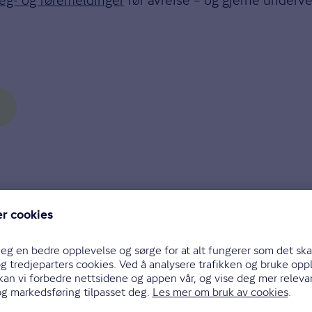
u vente deg en reaksjon fra politiet hvis du blir sto
 til et uhell, risikerer du at forsikringsselskapet red
rafikanter i fare, sier Fleinsjø.
len din
.