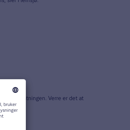
ppet.
userer erstatningen. Verre er det at