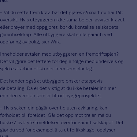
råd.
– Vil du sette frem krav, bør det gjøres så snart du har fått
oversikt. Hvis utbyggeren ikke samarbeider, avviser kravet
eller drøyer med oppgjøret, bør du kontakte selskapets
garantiselskap. Alle utbyggere skal stille garanti ved
oppføring av bolig, sier Wiik.
Inneholder avtalen med utbyggeren en fremdriftsplan?
Det vil gjøre det lettere for deg å følge med underveis og
sjekke at arbeidet skrider frem som planlagt.
Det hender også at utbyggere ønsker etappevis
delbetaling. Da er det viktig at du ikke betaler inn mer
enn den verdien som er tilført byggeprosjektet.
– Hvis saken din pågår over tid uten avklaring, kan
forholdet bli foreldet. Går det opp mot tre år, må du
huske å avbryte foreldelsen overfor garantiselskapet. Det
gjør du ved for eksempel å ta ut forliksklage, opplyser