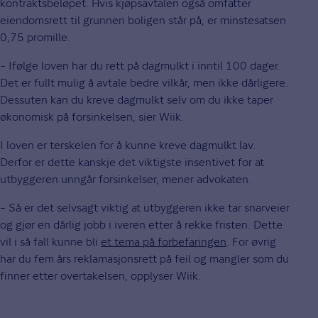
kontraktsbeløpet. Hvis kjøpsavtalen også omfatter
eiendomsrett til grunnen boligen står på, er minstesatsen
0,75 promille.
– Ifølge loven har du rett på dagmulkt i inntil 100 dager.
Det er fullt mulig å avtale bedre vilkår, men ikke dårligere.
Dessuten kan du kreve dagmulkt selv om du ikke taper
økonomisk på forsinkelsen, sier Wiik.
I loven er terskelen for å kunne kreve dagmulkt lav.
Derfor er dette kanskje det viktigste insentivet for at
utbyggeren unngår forsinkelser, mener advokaten.
– Så er det selvsagt viktig at utbyggeren ikke tar snarveier
og gjør en dårlig jobb i iveren etter å rekke fristen. Dette
vil i så fall kunne bli
et tema på forbefaringen
. For øvrig
har du fem års reklamasjonsrett på feil og mangler som du
finner etter overtakelsen, opplyser Wiik.