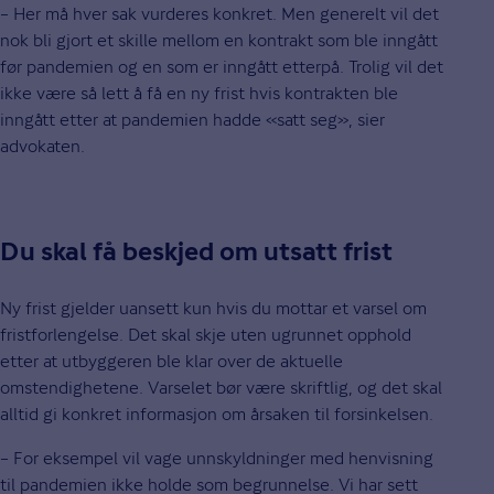
– Her må hver sak vurderes konkret. Men generelt vil det
nok bli gjort et skille mellom en kontrakt som ble inngått
før pandemien og en som er inngått etterpå. Trolig vil det
ikke være så lett å få en ny frist hvis kontrakten ble
inngått etter at pandemien hadde «satt seg», sier
advokaten.
Du skal få beskjed om utsatt frist
Ny frist gjelder uansett kun hvis du mottar et varsel om
fristforlengelse. Det skal skje uten ugrunnet opphold
etter at utbyggeren ble klar over de aktuelle
omstendighetene. Varselet bør være skriftlig, og det skal
alltid gi konkret informasjon om årsaken til forsinkelsen.
– For eksempel vil vage unnskyldninger med henvisning
til pandemien ikke holde som begrunnelse. Vi har sett