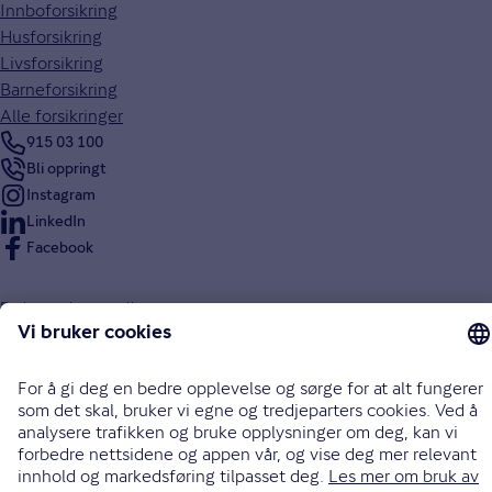
Innboforsikring
Husforsikring
Livsforsikring
Barneforsikring
Alle forsikringer
915 03 100
Bli oppringt
Instagram
LinkedIn
Facebook
Endre cookieinnstillinger
Informasjonskapsler (cookies)
Personvern og sikkerhet
Vilkår for bruk av nettsidene
Tilgjengelighetserklæring
Sammenlign prisene våre med andre selskaper på
Finansportalen.no
Opphavsrett © Gjensidige