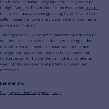
Han forteller at mange boligkjøpere føler seg usikre på
ferdigbefaringen. De vet ikke nok om hvor de bør
se etter
feil, hvilke standarder som gjelder og hvilke krav de kan
stille
. I tillegg kan de føle seg underlegne i møtet med en
profesjonell motpart.
– En fagperson vil kunne jobbe målrettet og effektivt på
den tiden som er satt av til befaringen. I tillegg er det
ofte slik at vedkommende kommuniserer bedre med
utbyggerens representant enn det boligkjøperen har
forutsetninger for å gjøre. Det kan rydde uklarheter av
veien og øke sjansene for at partene blir enige, sier
Kristiansen.
Les mer om:
Bolig og eiendom
Boligkjøp og -salg