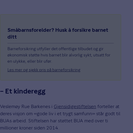
Småbarnsforelder? Husk å forsikre barnet
ditt
Barneforsikring utfyller det offentlige tilbudet og gir
økonomisk støtte hvis barnet blir alvorlig sykt, utsatt for
en ulykke, eller blir ufør.
Les mer og sjekk pris på barneforsikring
– Et kinderegg
Veslemøy Rue Barkenes i
Gjensidigestiftelsen
forteller at
deres visjon om «gode liv i et trygt samfunn» står godt til
BUAs arbeid. Stiftelsen har støttet BUA med over ti
millioner kroner siden 2014.