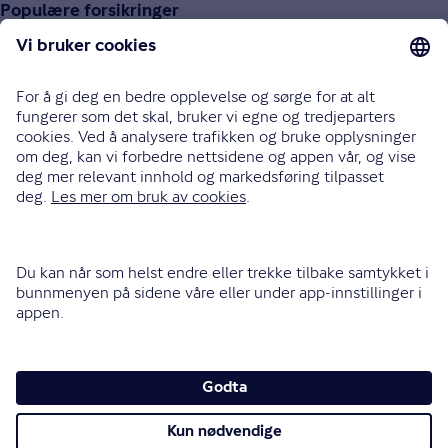
Populære forsikringer
Bilforsikring
Reiseforsikring
Innboforsikring
Husforsikring
Livsforsikring
Barneforsikring
Alle forsikringer
915 03 100
Bli oppringt
Instagram
LinkedIn
Facebook
Endre cookieinnstillinger
Informasjonskapsler (cookies)
Personvern og sikkerhet
Vilkår for bruk av nettsidene
Tilgjengelighetserklæring