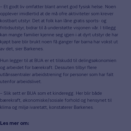
– Et godt liv omfatter blant annet god fysisk helse. Noen
opplever imidlertid at de må ofre aktiviteter som krever
kostbart utstyr. Det at folk kan låne gratis sports- og
fritidsutstyr, bidrar til å understøtte visjonen vår. I tillegg
kan mange familier kjenne seg igjen i at dyrt utstyr de har
kjøpt bare blir brukt noen få ganger før barna har vokst ut
av det, sier Barkenes.
Hun legger til at BUA er et tilskudd til delingsøkonomien
og arbeidet for bærekraft. Dessuten tilbyr flere
utlånssentraler arbeidstrening for personer som har falt
utenfor arbeidslivet.
– Slik sett er BUA som et kinderegg. Her blir både
bærekraft, økonomiske/sosiale forhold og hensynet til
klima og miljø ivaretatt, konstaterer Barkenes.
Les mer om: