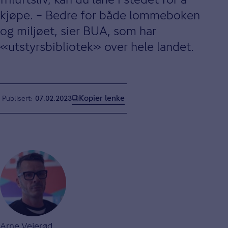
kjøpe. – Bedre for både lommeboken
og miljøet, sier BUA, som har
«utstyrsbibliotek» over hele landet.
Kopier lenke
Publisert
07.02.2023
Arne Veierød