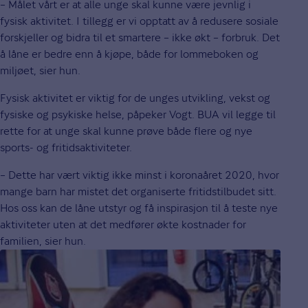
– Målet vårt er at alle unge skal kunne være jevnlig i
fysisk aktivitet. I tillegg er vi opptatt av å redusere sosiale
forskjeller og bidra til et smartere – ikke økt – forbruk. Det
å låne er bedre enn å kjøpe, både for lommeboken og
miljøet, sier hun.
Fysisk aktivitet er viktig for de unges utvikling, vekst og
fysiske og psykiske helse, påpeker Vogt. BUA vil legge til
rette for at unge skal kunne prøve både flere og nye
sports- og fritidsaktiviteter.
– Dette har vært viktig ikke minst i koronaåret 2020, hvor
mange barn har mistet det organiserte fritidstilbudet sitt.
Hos oss kan de låne utstyr og få inspirasjon til å teste nye
aktiviteter uten at det medfører økte kostnader for
familien, sier hun.