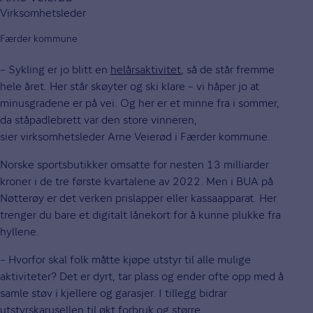
Virksomhetsleder
Færder kommune
– Sykling er jo blitt en
helårsaktivitet
, så de står fremme
hele året. Her står skøyter og ski klare – vi håper jo at
minusgradene er på vei. Og her er et minne fra i sommer,
da ståpadlebrett var den store vinneren,
sier virksomhetsleder Arne Veierød i Færder kommune.
Norske sportsbutikker omsatte for nesten 13 milliarder
kroner i de tre første kvartalene av 2022. Men i BUA på
Nøtterøy er det verken prislapper eller kassaapparat. Her
trenger du bare et digitalt lånekort for å kunne plukke fra
hyllene.
– Hvorfor skal folk måtte kjøpe utstyr til alle mulige
aktiviteter? Det er dyrt, tar plass og ender ofte opp med å
samle støv i kjellere og garasjer. I tillegg bidrar
utstyrskarusellen til økt forbruk og større