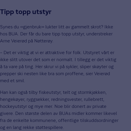
Tipp topp utstyr
Synes du «gjenbruk» lukter litt av gammelt skrot? Ikke
hos BUA. Der får du bare tipp topp utstyr, understreker
Arne Veierød på Nøtterøy.
– Det er viktig at vi er attraktive for folk. Utstyret vårt er
ikke slitt utover det som er normalt. I tillegg er det viktig
å ta vare på ting. Her skrur vi på sykler, sliper skøyter og
prepper ski nesten like bra som proffene, sier Veierød
med et smil.
Han kan også tilby fiskeutstyr, telt og stormkjøkken,
hengekøyer, ryggsekker, redningsvester, rullebrett,
hockeyutstyr og mye mer. Noe blir donert av private
givere. Den største delen av BUAs midler kommer likevel
fra de enkelte kommunene, offentlige tilskuddsordninger
og en lang rekke støttespillere.