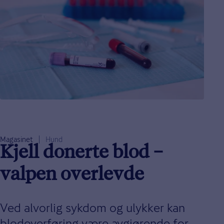
Magasinet
Hund
Kjell donerte blod –
valpen overlevde
Ved alvorlig sykdom og ulykker kan
blodoverføring være avgjørende for