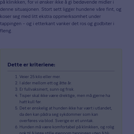
på klinikken, for vi ønsker ikke å gi bedøvende midler i
denne situasjonen. Stort sett ligger hundene våre fint, og
koser seg med litt ekstra oppmerksomhet under
tappingen – og i etterkant vanker det ros og godbiter i
fleng.
Dette er kriteriene:
Veier 25 kilo eller mer.
I alder mellom ett og åtte år.
Er fullvaksinert, sunn og frisk.
Tisper skal ikke være drektige, men må gjerne ha
hatt kull før.
Det er ønskelig at hunden ikke har vært i utlandet,
da den kan pådra seg sykdommer som kan
overføres via blod. Sverige er et unntak.
Hunden må være komfortabel på klinikken, og rolig
nok til å ligge stille gjennom tappingen uten å bli