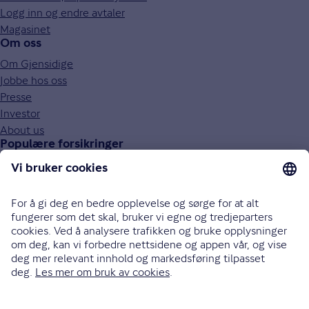
Logg inn og endre avtaler
Magasinet
Om oss
Om Gjensidige
Jobbe hos oss
Presse
Investor
About us
Populære forsikringer
Bilforsikring
Reiseforsikring
Innboforsikring
Husforsikring
Livsforsikring
Barneforsikring
Alle forsikringer
915 03 100
Bli oppringt