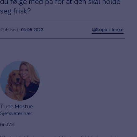
du følge med på for at den skal holde
seg frisk?
Kopier lenke
Publisert
04.05.2022
Trude Mostue
Sjefsveterinær
FirstVet