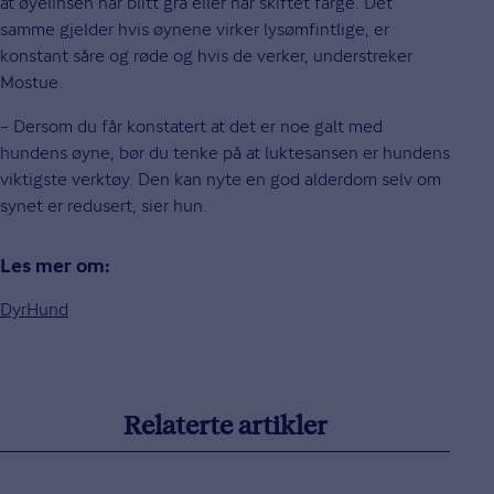
at øyelinsen har blitt grå eller har skiftet farge. Det
samme gjelder hvis øynene virker lysømfintlige, er
konstant såre og røde og hvis de verker, understreker
Mostue.
– Dersom du får konstatert at det er noe galt med
hundens øyne, bør du tenke på at luktesansen er hundens
viktigste verktøy. Den kan nyte en god alderdom selv om
synet er redusert, sier hun.
Les mer om:
Dyr
Hund
Relaterte artikler