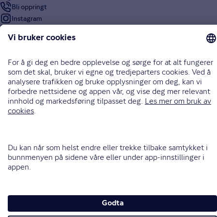
Bli oppringt
Instagram
LinkedIn
Facebook
Endre cookieinnstillinger
Informasjonskapsler (cookies)
Personvern og sikkerhet
Vilkår for bruk av nettsidene
Tilgjengelighetserklæring
Sammenlign prisene våre med andre selskaper på
Finansportalen.no
Opphavsrett © Gjensidige