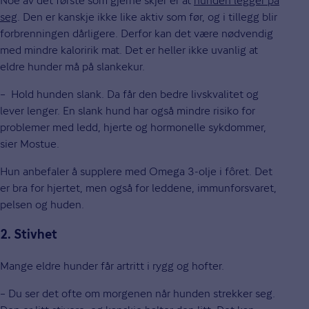
Noe av det første som gjerne skjer er at
hunden legger på
seg
. Den er kanskje ikke like aktiv som før, og i tillegg blir
forbrenningen dårligere. Derfor kan det være nødvendig
med mindre kaloririk mat. Det er heller ikke uvanlig at
eldre hunder må på slankekur.
– Hold hunden slank. Da får den bedre livskvalitet og
lever lenger. En slank hund har også mindre risiko for
problemer med ledd, hjerte og hormonelle sykdommer,
sier Mostue.
Hun anbefaler å supplere med Omega 3-olje i fôret. Det
er bra for hjertet, men også for leddene, immunforsvaret,
pelsen og huden.
2. Stivhet
Mange eldre hunder får artritt i rygg og hofter.
– Du ser det ofte om morgenen når hunden strekker seg.