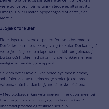
Den er litt stivere, og kanskje halter den litt. Det kan
være tidlige tegn på «grums» i leddene, altså artritt.
Omega 3-oljer i maten hjelper også mot dette, sier
Mostue.
3. Sjekk for kuler
Eldre tisper kan være disponert for livmorbetennelse.
Derfor bør pattene sjekkes jevnlig for kuler. Det kan også
være greit å sjekke om løpetiden er blitt uregelmessig.
Du bør også følge med på om hunden drikker mer enn
vanlig eller har dårligere appetitt.
Selv om det er mye du kan holde øye med hjemme,
anbefaler Mostue regelmessige seniorsjekker hos
veterinær når hunden begynner å trekke på årene.
– Med blodprøver kan veterinæren finne ut om nyrer og
lever fungerer som de skal, og han hunden kan få
undersøkt prostata og testikler, sier hun.